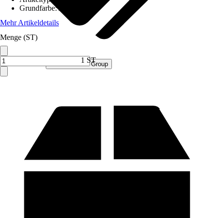
Grundfarbe
:
Anthrazit
Mehr Artikeldetails
Menge (ST)
1 ST
Verkauf durch:
Procommerce Group