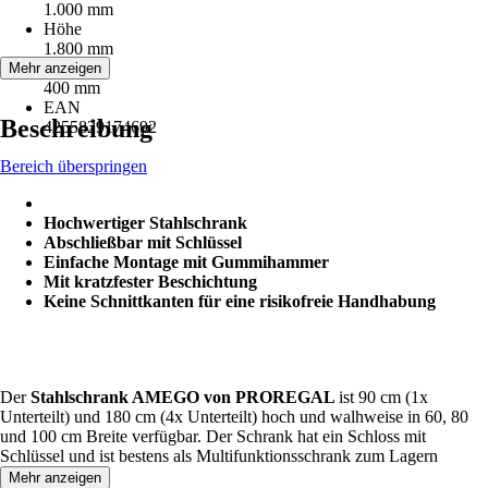
1.000 mm
Höhe
1.800 mm
Tiefe
Mehr anzeigen
400 mm
EAN
Beschreibung
4255829174692
Bereich überspringen
Hochwertiger Stahlschrank
Abschließbar mit Schlüssel
Einfache Montage mit Gummihammer
Mit kratzfester Beschichtung
Keine Schnittkanten für eine risikofreie Handhabung
Der
Stahlschrank AMEGO von PROREGAL
ist 90 cm (1x
Unterteilt) und 180 cm (4x Unterteilt) hoch und walhweise in 60, 80
und 100 cm Breite verfügbar. Der Schrank hat ein Schloss mit
Schlüssel und ist bestens als Multifunktionsschrank zum Lagern
geeignet.
Mehr anzeigen