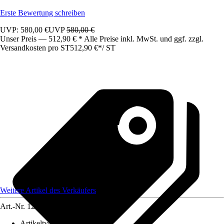
Erste Bewertung schreiben
UVP: 580,00 €
UVP
580,00 €
Unser Preis — 512,90 € * Alle Preise inkl. MwSt. und ggf. zzgl.
Versandkosten pro ST
512,90 €
*
/
ST
Weitere Artikel des Verkäufers
Art.-Nr.
12583525
Artikeltyp
:
Schrank