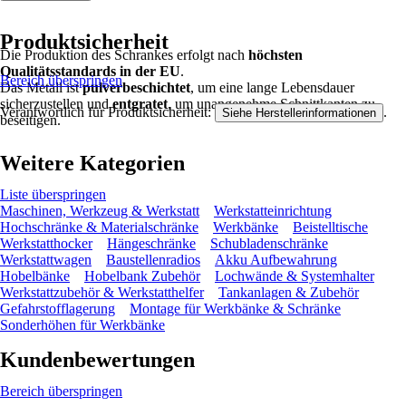
Produktsicherheit
Die Produktion des Schrankes erfolgt nach
höchsten
Qualitätsstandards in der EU
.
Bereich überspringen
Das Metall ist
pulverbeschichtet
, um eine lange Lebensdauer
sicherzustellen und
entgratet
, um unangenehme Schnittkanten zu
Verantwortlich für Produktsicherheit:
.
Siehe Herstellerinformationen
beseitigen.
Weitere Kategorien
Liste überspringen
Maschinen, Werkzeug & Werkstatt
Werkstatteinrichtung
Hochschränke & Materialschränke
Werkbänke
Beistelltische
Werkstatthocker
Hängeschränke
Schubladenschränke
Werkstattwagen
Baustellenradios
Akku Aufbewahrung
Hobelbänke
Hobelbank Zubehör
Lochwände & Systemhalter
Werkstattzubehör & Werkstatthelfer
Tankanlagen & Zubehör
Gefahrstofflagerung
Montage für Werkbänke & Schränke
Sonderhöhen für Werkbänke
Kundenbewertungen
Bereich überspringen