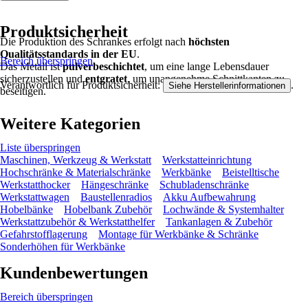
Produktsicherheit
Die Produktion des Schrankes erfolgt nach
höchsten
Qualitätsstandards in der EU
.
Bereich überspringen
Das Metall ist
pulverbeschichtet
, um eine lange Lebensdauer
sicherzustellen und
entgratet
, um unangenehme Schnittkanten zu
Verantwortlich für Produktsicherheit:
.
Siehe Herstellerinformationen
beseitigen.
Weitere Kategorien
Liste überspringen
Maschinen, Werkzeug & Werkstatt
Werkstatteinrichtung
Hochschränke & Materialschränke
Werkbänke
Beistelltische
Werkstatthocker
Hängeschränke
Schubladenschränke
Werkstattwagen
Baustellenradios
Akku Aufbewahrung
Hobelbänke
Hobelbank Zubehör
Lochwände & Systemhalter
Werkstattzubehör & Werkstatthelfer
Tankanlagen & Zubehör
Gefahrstofflagerung
Montage für Werkbänke & Schränke
Sonderhöhen für Werkbänke
Kundenbewertungen
Bereich überspringen