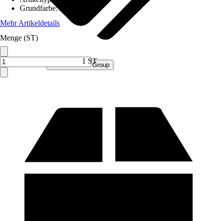
Grundfarbe
:
Anthrazit
Mehr Artikeldetails
Menge (ST)
1 ST
Verkauf durch:
Procommerce Group