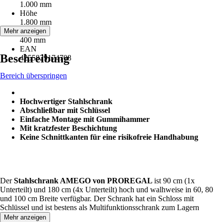
1.000 mm
Höhe
1.800 mm
Tiefe
Mehr anzeigen
400 mm
EAN
Beschreibung
4255829174708
Bereich überspringen
Hochwertiger Stahlschrank
Abschließbar mit Schlüssel
Einfache Montage mit Gummihammer
Mit kratzfester Beschichtung
Keine Schnittkanten für eine risikofreie Handhabung
Der
Stahlschrank AMEGO von PROREGAL
ist 90 cm (1x
Unterteilt) und 180 cm (4x Unterteilt) hoch und walhweise in 60, 80
und 100 cm Breite verfügbar. Der Schrank hat ein Schloss mit
Schlüssel und ist bestens als Multifunktionsschrank zum Lagern
geeignet.
Mehr anzeigen