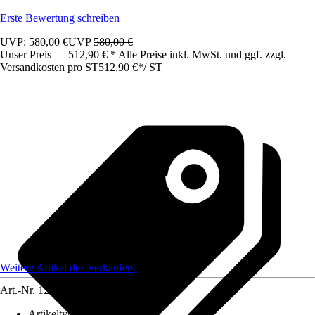
Erste Bewertung schreiben
UVP: 580,00 €
UVP
580,00 €
Unser Preis — 512,90 € * Alle Preise inkl. MwSt. und ggf. zzgl.
Versandkosten pro ST
512,90 €
*
/
ST
Weitere Artikel des Verkäufers
Art.-Nr.
12583417
Artikeltyp
:
Schrank