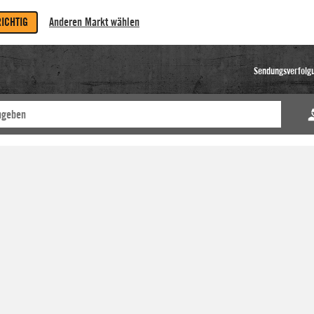
RICHTIG
Anderen Markt wählen
Sendungsverfolg