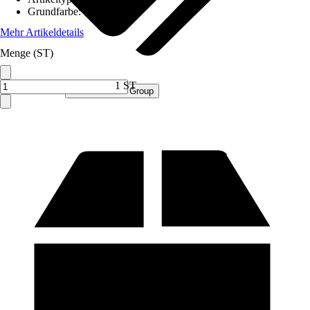
Grundfarbe
:
Weiß
Mehr Artikeldetails
Menge (ST)
1 ST
Verkauf durch:
Procommerce Group