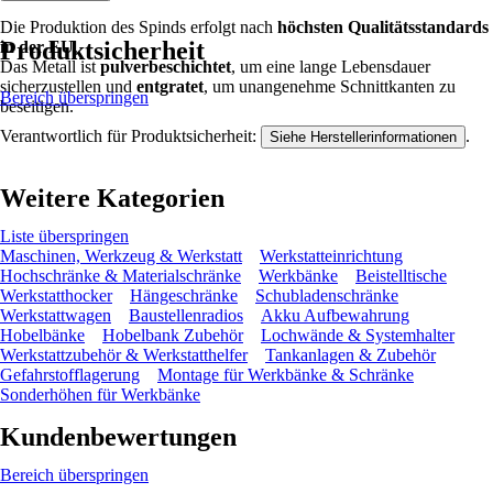
Die Produktion des Spinds erfolgt nach
höchsten Qualitätsstandards
Produktsicherheit
in der EU
.
Das Metall ist
pulverbeschichtet
, um eine lange Lebensdauer
sicherzustellen und
entgratet
, um unangenehme Schnittkanten zu
Bereich überspringen
beseitigen.
Verantwortlich für Produktsicherheit:
.
Siehe Herstellerinformationen
Weitere Kategorien
Liste überspringen
Maschinen, Werkzeug & Werkstatt
Werkstatteinrichtung
Hochschränke & Materialschränke
Werkbänke
Beistelltische
Werkstatthocker
Hängeschränke
Schubladenschränke
Werkstattwagen
Baustellenradios
Akku Aufbewahrung
Hobelbänke
Hobelbank Zubehör
Lochwände & Systemhalter
Werkstattzubehör & Werkstatthelfer
Tankanlagen & Zubehör
Gefahrstofflagerung
Montage für Werkbänke & Schränke
Sonderhöhen für Werkbänke
Kundenbewertungen
Bereich überspringen