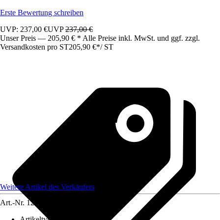
Erste Bewertung schreiben
UVP: 237,00 €
UVP
237,00 €
Unser Preis — 205,90 € * Alle Preise inkl. MwSt. und ggf. zzgl.
Versandkosten pro ST
205,90 €
*
/
ST
Weitere Artikel des Verkäufers
Art.-Nr.
12583442
Artikeltyp
:
Schrank