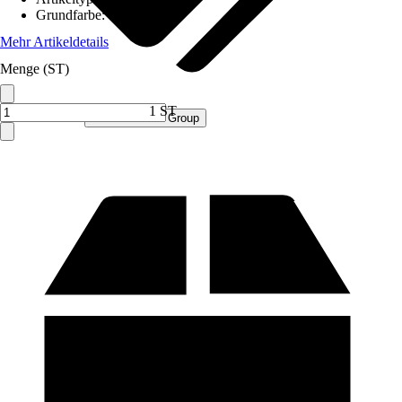
Grundfarbe
:
Grau
Mehr Artikeldetails
Menge (ST)
1 ST
Verkauf durch:
Procommerce Group