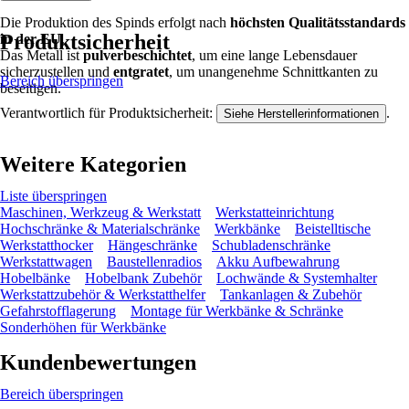
Die Produktion des Spinds erfolgt nach
höchsten Qualitätsstandards
Produktsicherheit
in der EU
.
Das Metall ist
pulverbeschichtet
, um eine lange Lebensdauer
sicherzustellen und
entgratet
, um unangenehme Schnittkanten zu
Bereich überspringen
beseitigen.
Verantwortlich für Produktsicherheit:
.
Siehe Herstellerinformationen
Weitere Kategorien
Liste überspringen
Maschinen, Werkzeug & Werkstatt
Werkstatteinrichtung
Hochschränke & Materialschränke
Werkbänke
Beistelltische
Werkstatthocker
Hängeschränke
Schubladenschränke
Werkstattwagen
Baustellenradios
Akku Aufbewahrung
Hobelbänke
Hobelbank Zubehör
Lochwände & Systemhalter
Werkstattzubehör & Werkstatthelfer
Tankanlagen & Zubehör
Gefahrstofflagerung
Montage für Werkbänke & Schränke
Sonderhöhen für Werkbänke
Kundenbewertungen
Bereich überspringen