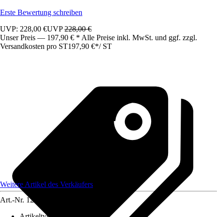
Erste Bewertung schreiben
UVP: 228,00 €
UVP
228,00 €
Unser Preis — 197,90 € * Alle Preise inkl. MwSt. und ggf. zzgl.
Versandkosten pro ST
197,90 €
*
/
ST
Weitere Artikel des Verkäufers
Art.-Nr.
12583586
Artikeltyp
:
Schrank