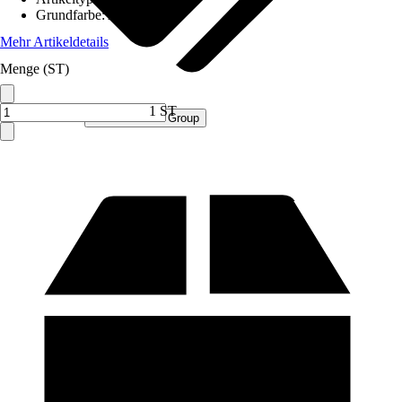
Grundfarbe
:
Anthrazit
Mehr Artikeldetails
Menge (ST)
1 ST
Verkauf durch:
Procommerce Group