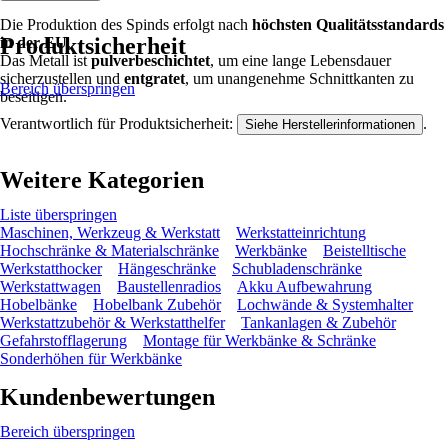
Die Produktion des Spinds erfolgt nach
höchsten Qualitätsstandards
Produktsicherheit
in der EU
.
Das Metall ist
pulverbeschichtet
, um eine lange Lebensdauer
sicherzustellen und
entgratet
, um unangenehme Schnittkanten zu
Bereich überspringen
beseitigen.
Verantwortlich für Produktsicherheit:
.
Siehe Herstellerinformationen
Weitere Kategorien
Liste überspringen
Maschinen, Werkzeug & Werkstatt
Werkstatteinrichtung
Hochschränke & Materialschränke
Werkbänke
Beistelltische
Werkstatthocker
Hängeschränke
Schubladenschränke
Werkstattwagen
Baustellenradios
Akku Aufbewahrung
Hobelbänke
Hobelbank Zubehör
Lochwände & Systemhalter
Werkstattzubehör & Werkstatthelfer
Tankanlagen & Zubehör
Gefahrstofflagerung
Montage für Werkbänke & Schränke
Sonderhöhen für Werkbänke
Kundenbewertungen
Bereich überspringen