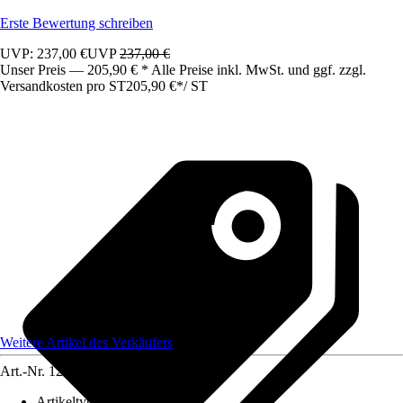
Erste Bewertung schreiben
UVP: 237,00 €
UVP
237,00 €
Unser Preis — 205,90 € * Alle Preise inkl. MwSt. und ggf. zzgl.
Versandkosten pro ST
205,90 €
*
/
ST
Weitere Artikel des Verkäufers
Art.-Nr.
12583254
Artikeltyp
:
Schrank