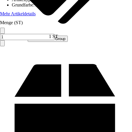
Grundfarbe
:
Anthrazit
Mehr Artikeldetails
Menge (ST)
1 ST
Verkauf durch:
Procommerce Group