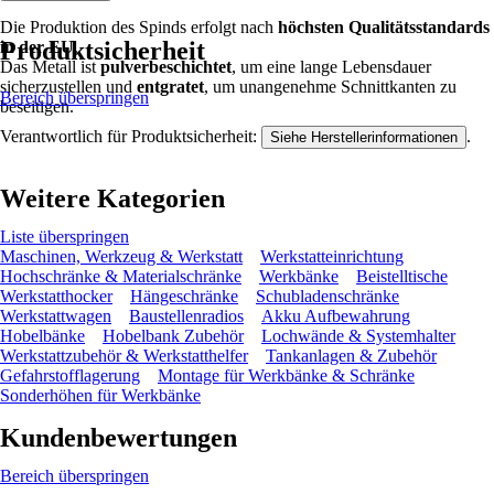
Die Produktion des Spinds erfolgt nach
höchsten Qualitätsstandards
Produktsicherheit
in der EU
.
Das Metall ist
pulverbeschichtet
, um eine lange Lebensdauer
sicherzustellen und
entgratet
, um unangenehme Schnittkanten zu
Bereich überspringen
beseitigen.
Verantwortlich für Produktsicherheit:
.
Siehe Herstellerinformationen
Weitere Kategorien
Liste überspringen
Maschinen, Werkzeug & Werkstatt
Werkstatteinrichtung
Hochschränke & Materialschränke
Werkbänke
Beistelltische
Werkstatthocker
Hängeschränke
Schubladenschränke
Werkstattwagen
Baustellenradios
Akku Aufbewahrung
Hobelbänke
Hobelbank Zubehör
Lochwände & Systemhalter
Werkstattzubehör & Werkstatthelfer
Tankanlagen & Zubehör
Gefahrstofflagerung
Montage für Werkbänke & Schränke
Sonderhöhen für Werkbänke
Kundenbewertungen
Bereich überspringen