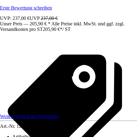
Erste Bewertung schreiben
UVP: 237,00 €
UVP
237,00 €
Unser Preis — 205,90 € * Alle Preise inkl. MwSt. und ggf. zzgl.
Versandkosten pro ST
205,90 €
*
/
ST
Weitere Artikel des Verkäufers
Art.-Nr.
12583233
Artikeltyp
:
Schrank