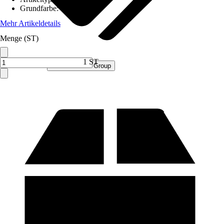
Grundfarbe
:
Grau
Mehr Artikeldetails
Menge (ST)
1 ST
Verkauf durch:
Procommerce Group