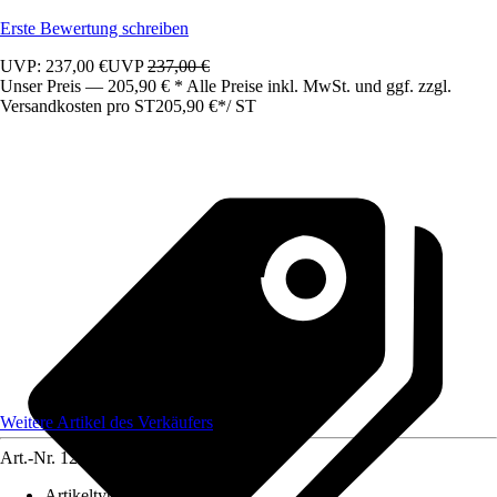
Erste Bewertung schreiben
UVP: 237,00 €
UVP
237,00 €
Unser Preis — 205,90 € * Alle Preise inkl. MwSt. und ggf. zzgl.
Versandkosten pro ST
205,90 €
*
/
ST
Weitere Artikel des Verkäufers
Art.-Nr.
12583271
Artikeltyp
:
Schrank