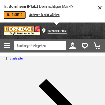
Ist
Bornheim (Pfalz)
Dein richtiger Markt?
JA, RICHTIG
Anderen Markt wählen
Bornheim (Pfalz)
Startseite