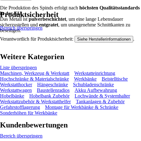
Die Produktion des Spinds erfolgt nach
höchsten Qualitätsstandards
Produktsicherheit
in der EU
.
Das Metall ist
pulverbeschichtet
, um eine lange Lebensdauer
sicherzustellen und
entgratet
, um unangenehme Schnittkanten zu
Bereich überspringen
beseitigen.
Verantwortlich für Produktsicherheit:
.
Siehe Herstellerinformationen
Weitere Kategorien
Liste überspringen
Maschinen, Werkzeug & Werkstatt
Werkstatteinrichtung
Hochschränke & Materialschränke
Werkbänke
Beistelltische
Werkstatthocker
Hängeschränke
Schubladenschränke
Werkstattwagen
Baustellenradios
Akku Aufbewahrung
Hobelbänke
Hobelbank Zubehör
Lochwände & Systemhalter
Werkstattzubehör & Werkstatthelfer
Tankanlagen & Zubehör
Gefahrstofflagerung
Montage für Werkbänke & Schränke
Sonderhöhen für Werkbänke
Kundenbewertungen
Bereich überspringen