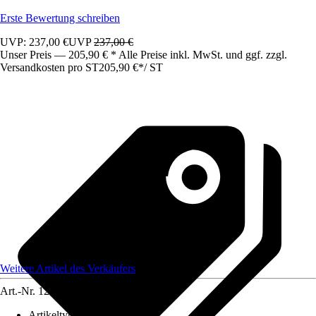
Erste Bewertung schreiben
UVP: 237,00 €
UVP
237,00 €
Unser Preis — 205,90 € * Alle Preise inkl. MwSt. und ggf. zzgl.
Versandkosten pro ST
205,90 €
*
/
ST
Weitere Artikel des Verkäufers
Art.-Nr.
12583339
Artikeltyp
:
Schrank