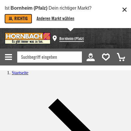
Ist
Bornheim (Pfalz)
Dein richtiger Markt?
JA, RICHTIG
Anderen Markt wählen
Bornheim (Pfalz)
Startseite