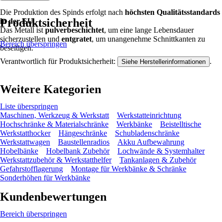
Die Produktion des Spinds erfolgt nach
höchsten Qualitätsstandards
Produktsicherheit
in der EU
.
Das Metall ist
pulverbeschichtet
, um eine lange Lebensdauer
sicherzustellen und
entgratet
, um unangenehme Schnittkanten zu
Bereich überspringen
beseitigen.
Verantwortlich für Produktsicherheit:
.
Siehe Herstellerinformationen
Weitere Kategorien
Liste überspringen
Maschinen, Werkzeug & Werkstatt
Werkstatteinrichtung
Hochschränke & Materialschränke
Werkbänke
Beistelltische
Werkstatthocker
Hängeschränke
Schubladenschränke
Werkstattwagen
Baustellenradios
Akku Aufbewahrung
Hobelbänke
Hobelbank Zubehör
Lochwände & Systemhalter
Werkstattzubehör & Werkstatthelfer
Tankanlagen & Zubehör
Gefahrstofflagerung
Montage für Werkbänke & Schränke
Sonderhöhen für Werkbänke
Kundenbewertungen
Bereich überspringen