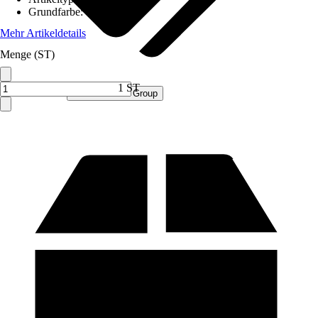
Grundfarbe
:
Grau
Mehr Artikeldetails
Menge (ST)
1 ST
Verkauf durch:
Procommerce Group