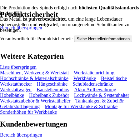
Die Produktion des Spinds erfolgt nach
höchsten Qualitätsstandards
Produktsicherheit
in der EU
.
Das Metall ist
pulverbeschichtet
, um eine lange Lebensdauer
sicherzustellen und
entgratet
, um unangenehme Schnittkanten zu
Bereich überspringen
beseitigen.
Verantwortlich für Produktsicherheit:
.
Siehe Herstellerinformationen
Weitere Kategorien
Liste überspringen
Maschinen, Werkzeug & Werkstatt
Werkstatteinrichtung
Hochschränke & Materialschränke
Werkbänke
Beistelltische
Werkstatthocker
Hängeschränke
Schubladenschränke
Werkstattwagen
Baustellenradios
Akku Aufbewahrung
Hobelbänke
Hobelbank Zubehör
Lochwände & Systemhalter
Werkstattzubehör & Werkstatthelfer
Tankanlagen & Zubehör
Gefahrstofflagerung
Montage für Werkbänke & Schränke
Sonderhöhen für Werkbänke
Kundenbewertungen
Bereich überspringen