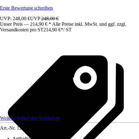
Erste Bewertung schreiben
UVP: 248,00 €
UVP
248,00 €
Unser Preis — 214,90 € * Alle Preise inkl. MwSt. und ggf. zzgl.
Versandkosten pro ST
214,90 €
*
/
ST
Weitere Artikel des Verkäufers
Art.-Nr.
12583563
Artikeltyp
:
Schrank