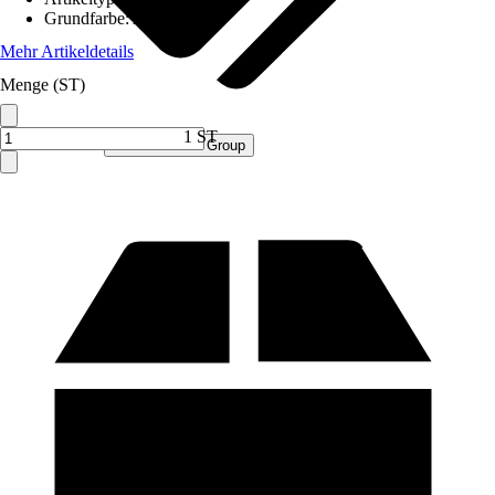
Grundfarbe
:
Anthrazit
Mehr Artikeldetails
Menge (ST)
1 ST
Verkauf durch:
Procommerce Group