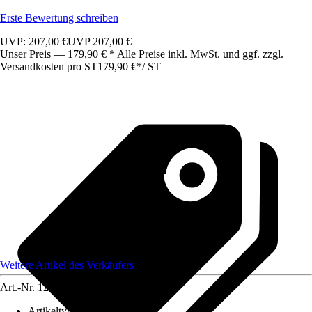
Erste Bewertung schreiben
UVP: 207,00 €
UVP
207,00 €
Unser Preis — 179,90 € * Alle Preise inkl. MwSt. und ggf. zzgl.
Versandkosten pro ST
179,90 €
*
/
ST
Weitere Artikel des Verkäufers
Art.-Nr.
12583603
Artikeltyp
:
Schrank