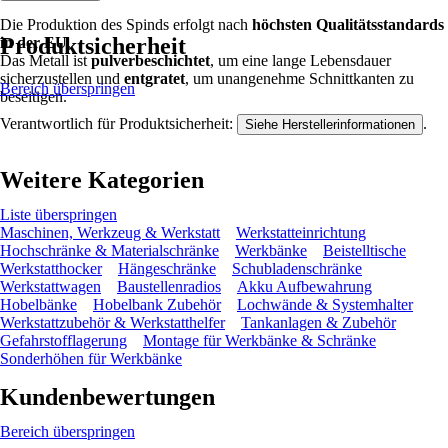
Die Produktion des Spinds erfolgt nach
höchsten Qualitätsstandards
Produktsicherheit
in der EU
.
Das Metall ist
pulverbeschichtet
, um eine lange Lebensdauer
sicherzustellen und
entgratet
, um unangenehme Schnittkanten zu
Bereich überspringen
beseitigen.
Verantwortlich für Produktsicherheit:
.
Siehe Herstellerinformationen
Weitere Kategorien
Liste überspringen
Maschinen, Werkzeug & Werkstatt
Werkstatteinrichtung
Hochschränke & Materialschränke
Werkbänke
Beistelltische
Werkstatthocker
Hängeschränke
Schubladenschränke
Werkstattwagen
Baustellenradios
Akku Aufbewahrung
Hobelbänke
Hobelbank Zubehör
Lochwände & Systemhalter
Werkstattzubehör & Werkstatthelfer
Tankanlagen & Zubehör
Gefahrstofflagerung
Montage für Werkbänke & Schränke
Sonderhöhen für Werkbänke
Kundenbewertungen
Bereich überspringen