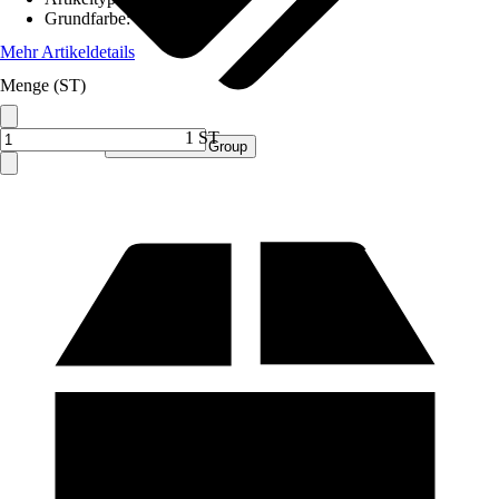
Grundfarbe
:
Grau
Mehr Artikeldetails
Menge (ST)
1 ST
Verkauf durch:
Procommerce Group