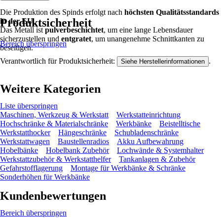
Die Produktion des Spinds erfolgt nach
höchsten Qualitätsstandards
Produktsicherheit
in der EU
.
Das Metall ist
pulverbeschichtet
, um eine lange Lebensdauer
sicherzustellen und
entgratet
, um unangenehme Schnittkanten zu
Bereich überspringen
beseitigen.
Verantwortlich für Produktsicherheit:
.
Siehe Herstellerinformationen
Weitere Kategorien
Liste überspringen
Maschinen, Werkzeug & Werkstatt
Werkstatteinrichtung
Hochschränke & Materialschränke
Werkbänke
Beistelltische
Werkstatthocker
Hängeschränke
Schubladenschränke
Werkstattwagen
Baustellenradios
Akku Aufbewahrung
Hobelbänke
Hobelbank Zubehör
Lochwände & Systemhalter
Werkstattzubehör & Werkstatthelfer
Tankanlagen & Zubehör
Gefahrstofflagerung
Montage für Werkbänke & Schränke
Sonderhöhen für Werkbänke
Kundenbewertungen
Bereich überspringen