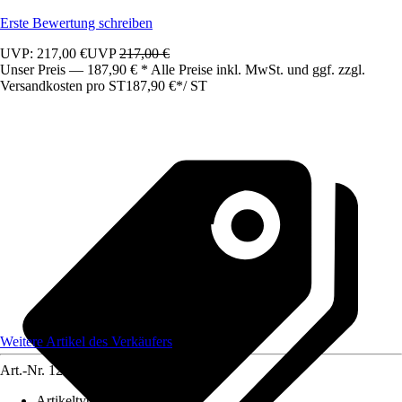
Erste Bewertung schreiben
UVP: 217,00 €
UVP
217,00 €
Unser Preis — 187,90 € * Alle Preise inkl. MwSt. und ggf. zzgl.
Versandkosten pro ST
187,90 €
*
/
ST
Weitere Artikel des Verkäufers
Art.-Nr.
12583247
Artikeltyp
:
Schrank