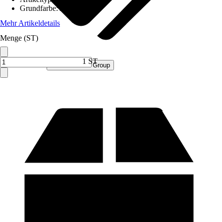
Grundfarbe
:
Anthrazit
Mehr Artikeldetails
Menge (ST)
1 ST
Verkauf durch:
Procommerce Group