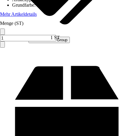
Grundfarbe
:
Grau
Mehr Artikeldetails
Menge (ST)
1 ST
Verkauf durch:
Procommerce Group