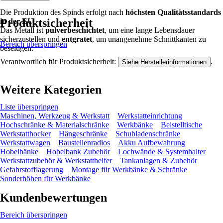
Die Produktion des Spinds erfolgt nach
höchsten Qualitätsstandards
Produktsicherheit
in der EU
.
Das Metall ist
pulverbeschichtet
, um eine lange Lebensdauer
sicherzustellen und
entgratet
, um unangenehme Schnittkanten zu
Bereich überspringen
beseitigen.
Verantwortlich für Produktsicherheit:
.
Siehe Herstellerinformationen
Weitere Kategorien
Liste überspringen
Maschinen, Werkzeug & Werkstatt
Werkstatteinrichtung
Hochschränke & Materialschränke
Werkbänke
Beistelltische
Werkstatthocker
Hängeschränke
Schubladenschränke
Werkstattwagen
Baustellenradios
Akku Aufbewahrung
Hobelbänke
Hobelbank Zubehör
Lochwände & Systemhalter
Werkstattzubehör & Werkstatthelfer
Tankanlagen & Zubehör
Gefahrstofflagerung
Montage für Werkbänke & Schränke
Sonderhöhen für Werkbänke
Kundenbewertungen
Bereich überspringen