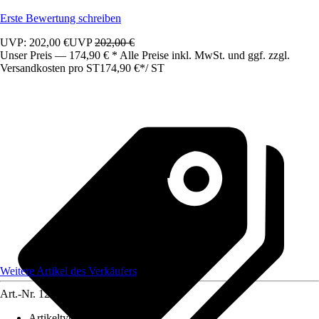
Erste Bewertung schreiben
UVP: 202,00 €
UVP
202,00 €
Unser Preis — 174,90 € * Alle Preise inkl. MwSt. und ggf. zzgl.
Versandkosten pro ST
174,90 €
*
/
ST
Weitere Artikel des Verkäufers
Art.-Nr.
12583522
Artikeltyp
:
Schrank