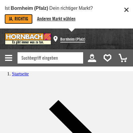
Ist
Bornheim (Pfalz)
Dein richtiger Markt?
JA, RICHTIG
Anderen Markt wählen
Bornheim (Pfalz)
Startseite