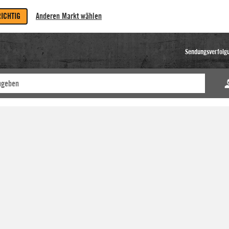
RICHTIG
Anderen Markt wählen
Sendungsverfolg