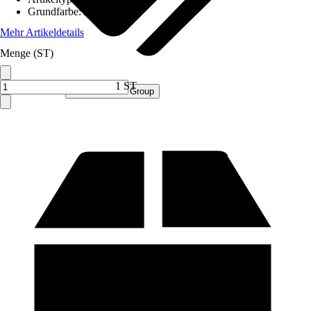
Grundfarbe
:
Anthrazit
Mehr Artikeldetails
Menge (ST)
1 ST
Verkauf durch:
Procommerce Group