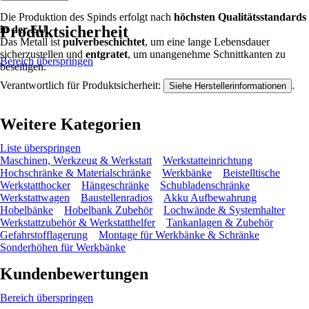
Die Produktion des Spinds erfolgt nach
höchsten Qualitätsstandards
Produktsicherheit
in der EU
.
Das Metall ist
pulverbeschichtet
, um eine lange Lebensdauer
sicherzustellen und
entgratet
, um unangenehme Schnittkanten zu
Bereich überspringen
beseitigen.
Verantwortlich für Produktsicherheit:
.
Siehe Herstellerinformationen
Weitere Kategorien
Liste überspringen
Maschinen, Werkzeug & Werkstatt
Werkstatteinrichtung
Hochschränke & Materialschränke
Werkbänke
Beistelltische
Werkstatthocker
Hängeschränke
Schubladenschränke
Werkstattwagen
Baustellenradios
Akku Aufbewahrung
Hobelbänke
Hobelbank Zubehör
Lochwände & Systemhalter
Werkstattzubehör & Werkstatthelfer
Tankanlagen & Zubehör
Gefahrstofflagerung
Montage für Werkbänke & Schränke
Sonderhöhen für Werkbänke
Kundenbewertungen
Bereich überspringen