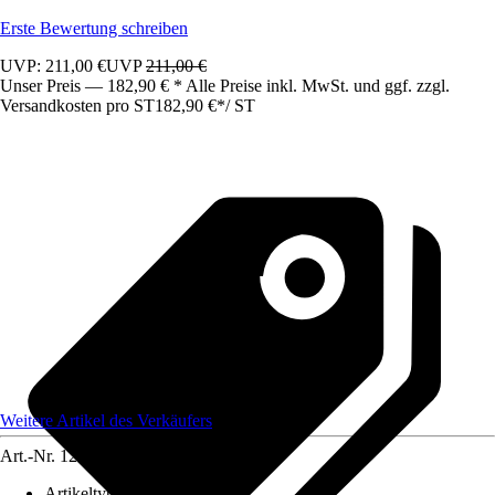
Erste Bewertung schreiben
UVP: 211,00 €
UVP
211,00 €
Unser Preis — 182,90 € * Alle Preise inkl. MwSt. und ggf. zzgl.
Versandkosten pro ST
182,90 €
*
/
ST
Weitere Artikel des Verkäufers
Art.-Nr.
12583436
Artikeltyp
:
Schrank