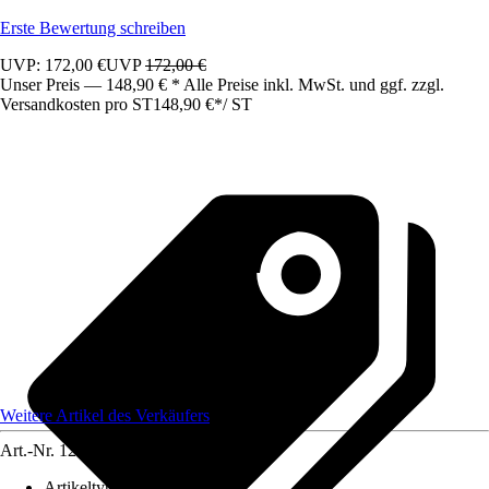
Erste Bewertung schreiben
UVP: 172,00 €
UVP
172,00 €
Unser Preis — 148,90 € * Alle Preise inkl. MwSt. und ggf. zzgl.
Versandkosten pro ST
148,90 €
*
/
ST
Weitere Artikel des Verkäufers
Art.-Nr.
12583450
Artikeltyp
:
Schrank