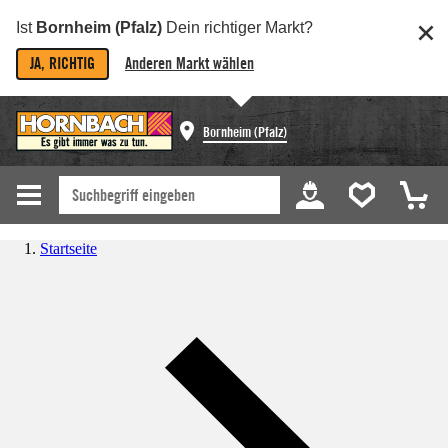
Ist
Bornheim (Pfalz)
Dein richtiger Markt?
JA, RICHTIG
Anderen Markt wählen
Bornheim (Pfalz)
Startseite