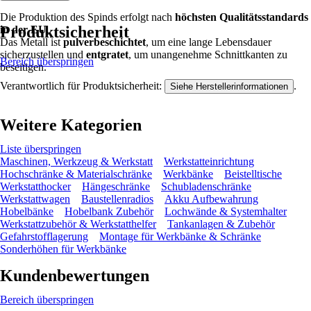
Die Produktion des Spinds erfolgt nach
höchsten Qualitätsstandards
Produktsicherheit
in der EU
.
Das Metall ist
pulverbeschichtet
, um eine lange Lebensdauer
sicherzustellen und
entgratet
, um unangenehme Schnittkanten zu
Bereich überspringen
beseitigen.
Verantwortlich für Produktsicherheit:
.
Siehe Herstellerinformationen
Weitere Kategorien
Liste überspringen
Maschinen, Werkzeug & Werkstatt
Werkstatteinrichtung
Hochschränke & Materialschränke
Werkbänke
Beistelltische
Werkstatthocker
Hängeschränke
Schubladenschränke
Werkstattwagen
Baustellenradios
Akku Aufbewahrung
Hobelbänke
Hobelbank Zubehör
Lochwände & Systemhalter
Werkstattzubehör & Werkstatthelfer
Tankanlagen & Zubehör
Gefahrstofflagerung
Montage für Werkbänke & Schränke
Sonderhöhen für Werkbänke
Kundenbewertungen
Bereich überspringen