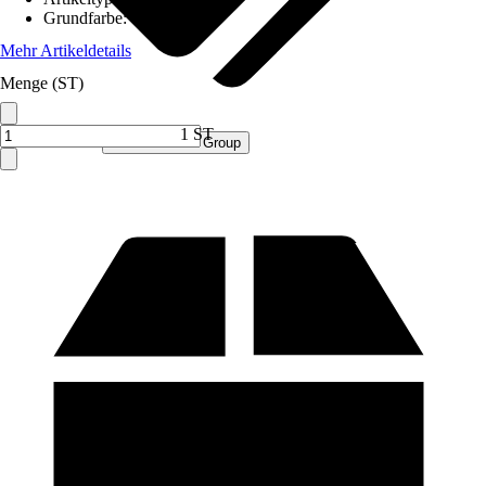
Grundfarbe
:
Grau
Mehr Artikeldetails
Menge (ST)
1 ST
Verkauf durch:
Procommerce Group