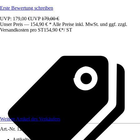
Erste Bewertung schreiben
UVP: 179,00 €
UVP
179,00 €
Unser Preis — 154,90 € * Alle Preise inkl. MwSt. und ggf. zzgl.
Versandkosten pro ST
154,90 €
*
/
ST
Weitere Artikel des Verkäufers
Art.-Nr.
12583240
Artikeltyp
:
Schrank