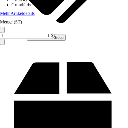
Grundfarbe
:
Anthrazit
Mehr Artikeldetails
Menge (ST)
1 ST
Verkauf durch:
Procommerce Group