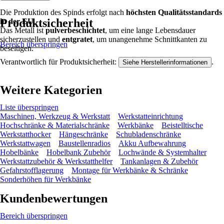
Die Produktion des Spinds erfolgt nach
höchsten Qualitätsstandards
Produktsicherheit
in der EU
.
Das Metall ist
pulverbeschichtet
, um eine lange Lebensdauer
sicherzustellen und
entgratet
, um unangenehme Schnittkanten zu
Bereich überspringen
beseitigen.
Verantwortlich für Produktsicherheit:
.
Siehe Herstellerinformationen
Weitere Kategorien
Liste überspringen
Maschinen, Werkzeug & Werkstatt
Werkstatteinrichtung
Hochschränke & Materialschränke
Werkbänke
Beistelltische
Werkstatthocker
Hängeschränke
Schubladenschränke
Werkstattwagen
Baustellenradios
Akku Aufbewahrung
Hobelbänke
Hobelbank Zubehör
Lochwände & Systemhalter
Werkstattzubehör & Werkstatthelfer
Tankanlagen & Zubehör
Gefahrstofflagerung
Montage für Werkbänke & Schränke
Sonderhöhen für Werkbänke
Kundenbewertungen
Bereich überspringen