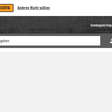
RICHTIG
Anderen Markt wählen
Sendungsverfolg