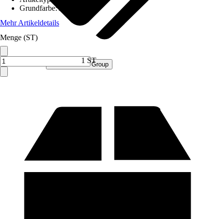
Grundfarbe
:
Anthrazit
Mehr Artikeldetails
Menge (ST)
1 ST
Verkauf durch:
Procommerce Group