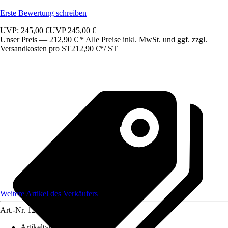
Erste Bewertung schreiben
UVP: 245,00 €
UVP
245,00 €
Unser Preis — 212,90 € * Alle Preise inkl. MwSt. und ggf. zzgl.
Versandkosten pro ST
212,90 €
*
/
ST
Weitere Artikel des Verkäufers
Art.-Nr.
12583471
Artikeltyp
:
Schrank