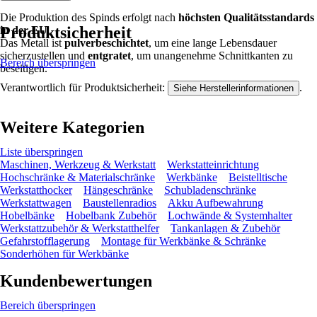
Die Produktion des Spinds erfolgt nach
höchsten Qualitätsstandards
Produktsicherheit
in der EU
.
Das Metall ist
pulverbeschichtet
, um eine lange Lebensdauer
sicherzustellen und
entgratet
, um unangenehme Schnittkanten zu
Bereich überspringen
beseitigen.
Verantwortlich für Produktsicherheit:
.
Siehe Herstellerinformationen
Weitere Kategorien
Liste überspringen
Maschinen, Werkzeug & Werkstatt
Werkstatteinrichtung
Hochschränke & Materialschränke
Werkbänke
Beistelltische
Werkstatthocker
Hängeschränke
Schubladenschränke
Werkstattwagen
Baustellenradios
Akku Aufbewahrung
Hobelbänke
Hobelbank Zubehör
Lochwände & Systemhalter
Werkstattzubehör & Werkstatthelfer
Tankanlagen & Zubehör
Gefahrstofflagerung
Montage für Werkbänke & Schränke
Sonderhöhen für Werkbänke
Kundenbewertungen
Bereich überspringen