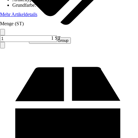
Grundfarbe
:
Grau
Mehr Artikeldetails
Menge (ST)
1 ST
Verkauf durch:
Procommerce Group