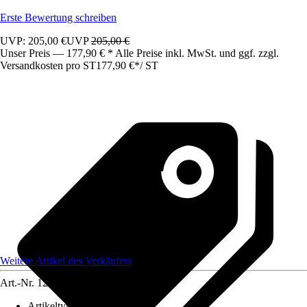
Erste Bewertung schreiben
UVP: 205,00 €
UVP
205,00 €
Unser Preis — 177,90 € * Alle Preise inkl. MwSt. und ggf. zzgl.
Versandkosten pro ST
177,90 €
*
/
ST
Weitere Artikel des Verkäufers
Art.-Nr.
12583287
Artikeltyp
:
Schrank