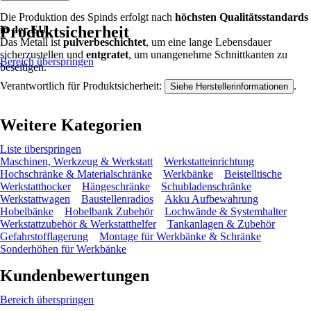
Die Produktion des Spinds erfolgt nach
höchsten Qualitätsstandards
Produktsicherheit
in der EU
.
Das Metall ist
pulverbeschichtet
, um eine lange Lebensdauer
sicherzustellen und
entgratet
, um unangenehme Schnittkanten zu
Bereich überspringen
beseitigen.
Verantwortlich für Produktsicherheit:
.
Siehe Herstellerinformationen
Weitere Kategorien
Liste überspringen
Maschinen, Werkzeug & Werkstatt
Werkstatteinrichtung
Hochschränke & Materialschränke
Werkbänke
Beistelltische
Werkstatthocker
Hängeschränke
Schubladenschränke
Werkstattwagen
Baustellenradios
Akku Aufbewahrung
Hobelbänke
Hobelbank Zubehör
Lochwände & Systemhalter
Werkstattzubehör & Werkstatthelfer
Tankanlagen & Zubehör
Gefahrstofflagerung
Montage für Werkbänke & Schränke
Sonderhöhen für Werkbänke
Kundenbewertungen
Bereich überspringen