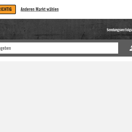
RICHTIG
Anderen Markt wählen
Sendungsverfolg