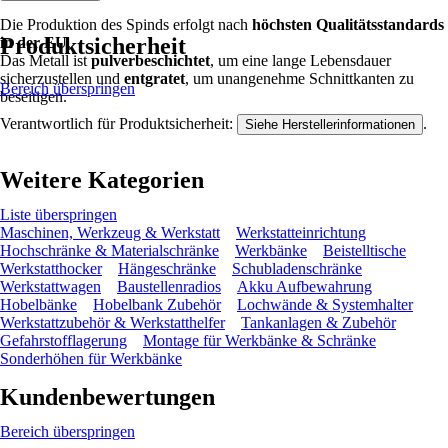
Die Produktion des Spinds erfolgt nach
höchsten Qualitätsstandards
Produktsicherheit
in der EU
.
Das Metall ist
pulverbeschichtet
, um eine lange Lebensdauer
sicherzustellen und
entgratet
, um unangenehme Schnittkanten zu
Bereich überspringen
beseitigen.
Verantwortlich für Produktsicherheit:
.
Siehe Herstellerinformationen
Weitere Kategorien
Liste überspringen
Maschinen, Werkzeug & Werkstatt
Werkstatteinrichtung
Hochschränke & Materialschränke
Werkbänke
Beistelltische
Werkstatthocker
Hängeschränke
Schubladenschränke
Werkstattwagen
Baustellenradios
Akku Aufbewahrung
Hobelbänke
Hobelbank Zubehör
Lochwände & Systemhalter
Werkstattzubehör & Werkstatthelfer
Tankanlagen & Zubehör
Gefahrstofflagerung
Montage für Werkbänke & Schränke
Sonderhöhen für Werkbänke
Kundenbewertungen
Bereich überspringen