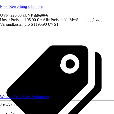
Erste Bewertung schreiben
UVP: 226,00 €
UVP
226,00 €
Unser Preis — 195,90 € * Alle Preise inkl. MwSt. und ggf. zzgl.
Versandkosten pro ST
195,90 €
*
/
ST
Weitere Artikel des Verkäufers
Art.-Nr.
12583619
Artikeltyp
:
Schrank