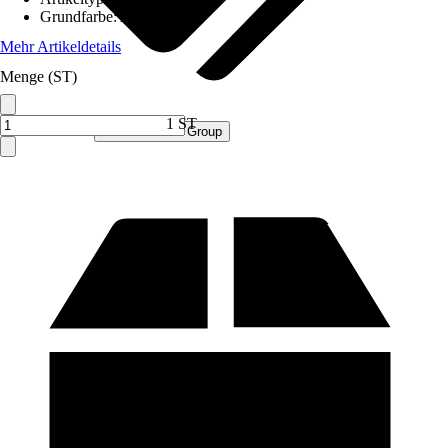
Grundfarbe
:
Anthrazit
Mehr Artikeldetails
Menge (ST)
1 ST
Verkauf durch:
Procommerce Group