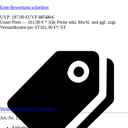
Erste Bewertung schreiben
UVP: 187,00 €
UVP
187,00 €
Unser Preis — 161,90 € * Alle Preise inkl. MwSt. und ggf. zzgl.
Versandkosten pro ST
161,90 €
*
/
ST
Weitere Artikel des Verkäufers
Art.-Nr.
12583554
Artikeltyp
:
Schrank