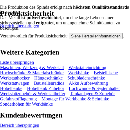
Die Produktion des Spinds erfolgt nach
höchsten Qualitätsstandards
Produktsicherheit
in der EU
.
Das Metall ist
pulverbeschichtet
, um eine lange Lebensdauer
sicherzustellen und
entgratet
, um unangenehme Schnittkanten zu
Bereich überspringen
beseitigen.
Verantwortlich für Produktsicherheit:
.
Siehe Herstellerinformationen
Weitere Kategorien
Liste überspringen
Maschinen, Werkzeug & Werkstatt
Werkstatteinrichtung
Hochschränke & Materialschränke
Werkbänke
Beistelltische
Werkstatthocker
Hängeschränke
Schubladenschränke
Werkstattwagen
Baustellenradios
Akku Aufbewahrung
Hobelbänke
Hobelbank Zubehör
Lochwände & Systemhalter
Werkstattzubehör & Werkstatthelfer
Tankanlagen & Zubehör
Gefahrstofflagerung
Montage für Werkbänke & Schränke
Sonderhöhen für Werkbänke
Kundenbewertungen
Bereich überspringen