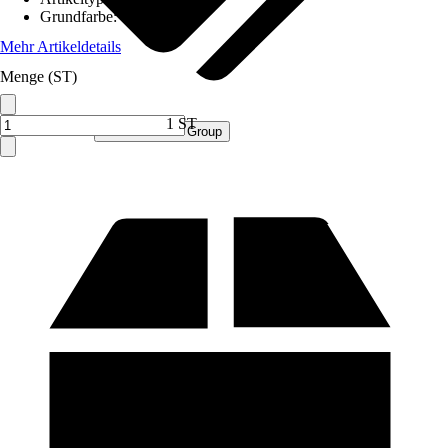
Grundfarbe
:
Grau
Mehr Artikeldetails
Menge (ST)
1 ST
Verkauf durch:
Procommerce Group