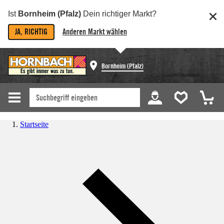
Ist
Bornheim (Pfalz)
Dein richtiger Markt?
JA, RICHTIG
Anderen Markt wählen
Bornheim (Pfalz)
Startseite