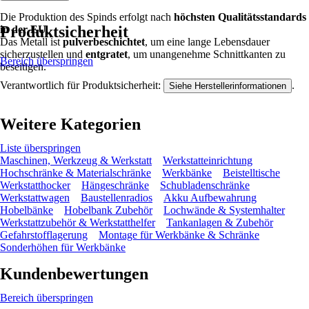
Die Produktion des Spinds erfolgt nach
höchsten Qualitätsstandards
Produktsicherheit
in der EU
.
Das Metall ist
pulverbeschichtet
, um eine lange Lebensdauer
sicherzustellen und
entgratet
, um unangenehme Schnittkanten zu
Bereich überspringen
beseitigen.
Verantwortlich für Produktsicherheit:
.
Siehe Herstellerinformationen
Weitere Kategorien
Liste überspringen
Maschinen, Werkzeug & Werkstatt
Werkstatteinrichtung
Hochschränke & Materialschränke
Werkbänke
Beistelltische
Werkstatthocker
Hängeschränke
Schubladenschränke
Werkstattwagen
Baustellenradios
Akku Aufbewahrung
Hobelbänke
Hobelbank Zubehör
Lochwände & Systemhalter
Werkstattzubehör & Werkstatthelfer
Tankanlagen & Zubehör
Gefahrstofflagerung
Montage für Werkbänke & Schränke
Sonderhöhen für Werkbänke
Kundenbewertungen
Bereich überspringen