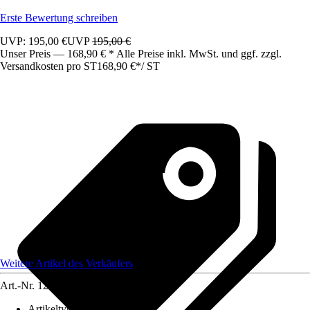
Erste Bewertung schreiben
UVP: 195,00 €
UVP
195,00 €
Unser Preis — 168,90 € * Alle Preise inkl. MwSt. und ggf. zzgl.
Versandkosten pro ST
168,90 €
*
/
ST
Weitere Artikel des Verkäufers
Art.-Nr.
12583548
Artikeltyp
:
Schrank