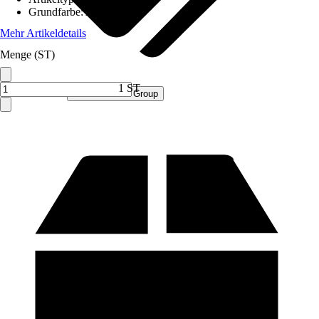
Grundfarbe
:
Anthrazit
Mehr Artikeldetails
Menge (ST)
1 ST
Verkauf durch:
Procommerce Group