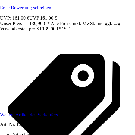
Erste Bewertung schreiben
UVP: 161,00 €
UVP
161,00 €
Unser Preis — 139,90 € * Alle Preise inkl. MwSt. und ggf. zzgl.
Versandkosten pro ST
139,90 €
*
/
ST
Weitere Artikel des Verkäufers
Art.-Nr.
12583509
Artikeltyp
:
Schrank