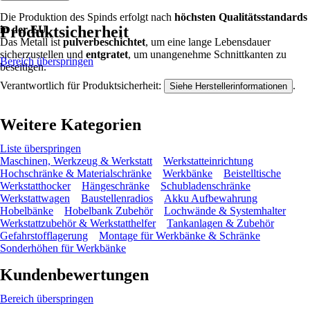
Die Produktion des Spinds erfolgt nach
höchsten Qualitätsstandards
Produktsicherheit
in der EU
.
Das Metall ist
pulverbeschichtet
, um eine lange Lebensdauer
sicherzustellen und
entgratet
, um unangenehme Schnittkanten zu
Bereich überspringen
beseitigen.
Verantwortlich für Produktsicherheit:
.
Siehe Herstellerinformationen
Weitere Kategorien
Liste überspringen
Maschinen, Werkzeug & Werkstatt
Werkstatteinrichtung
Hochschränke & Materialschränke
Werkbänke
Beistelltische
Werkstatthocker
Hängeschränke
Schubladenschränke
Werkstattwagen
Baustellenradios
Akku Aufbewahrung
Hobelbänke
Hobelbank Zubehör
Lochwände & Systemhalter
Werkstattzubehör & Werkstatthelfer
Tankanlagen & Zubehör
Gefahrstofflagerung
Montage für Werkbänke & Schränke
Sonderhöhen für Werkbänke
Kundenbewertungen
Bereich überspringen