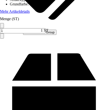
Grundfarbe
:
Grau
Mehr Artikeldetails
Menge (ST)
1 ST
Verkauf durch:
Procommerce Group