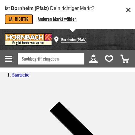
Ist
Bornheim (Pfalz)
Dein richtiger Markt?
JA, RICHTIG
Anderen Markt wählen
Bornheim (Pfalz)
Startseite