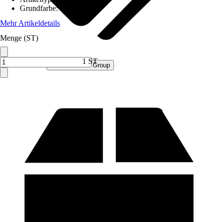
Grundfarbe
:
Grau
Mehr Artikeldetails
Menge (ST)
1 ST
Verkauf durch:
Procommerce Group