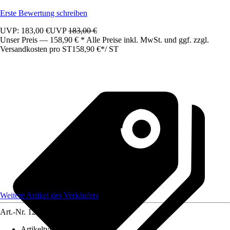
Erste Bewertung schreiben
UVP: 183,00 €
UVP
183,00 €
Unser Preis — 158,90 € * Alle Preise inkl. MwSt. und ggf. zzgl.
Versandkosten pro ST
158,90 €
*
/
ST
Weitere Artikel des Verkäufers
Art.-Nr.
12583418
Artikeltyp
:
Schrank