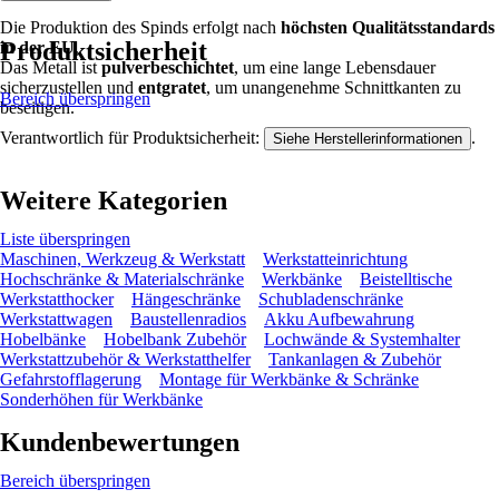
Die Produktion des Spinds erfolgt nach
höchsten Qualitätsstandards
Produktsicherheit
in der EU
.
Das Metall ist
pulverbeschichtet
, um eine lange Lebensdauer
sicherzustellen und
entgratet
, um unangenehme Schnittkanten zu
Bereich überspringen
beseitigen.
Verantwortlich für Produktsicherheit:
.
Siehe Herstellerinformationen
Weitere Kategorien
Liste überspringen
Maschinen, Werkzeug & Werkstatt
Werkstatteinrichtung
Hochschränke & Materialschränke
Werkbänke
Beistelltische
Werkstatthocker
Hängeschränke
Schubladenschränke
Werkstattwagen
Baustellenradios
Akku Aufbewahrung
Hobelbänke
Hobelbank Zubehör
Lochwände & Systemhalter
Werkstattzubehör & Werkstatthelfer
Tankanlagen & Zubehör
Gefahrstofflagerung
Montage für Werkbänke & Schränke
Sonderhöhen für Werkbänke
Kundenbewertungen
Bereich überspringen