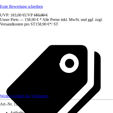
Erste Bewertung schreiben
UVP: 183,00 €
UVP
183,00 €
Unser Preis — 158,90 € * Alle Preise inkl. MwSt. und ggf. zzgl.
Versandkosten pro ST
158,90 €
*
/
ST
Weitere Artikel des Verkäufers
Art.-Nr.
12583568
Artikeltyp
:
Schrank