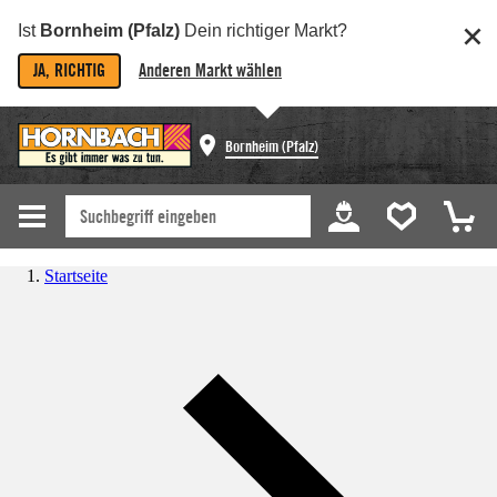
Ist
Bornheim (Pfalz)
Dein richtiger Markt?
JA, RICHTIG
Anderen Markt wählen
Bornheim (Pfalz)
Startseite