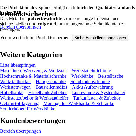
Die Produktion des Spinds erfolgt nach
höchsten Qualitätsstandards
Produktsicherheit
in der EU
.
Das Metall ist
pulverbeschichtet
, um eine lange Lebensdauer
sicherzustellen und
entgratet
, um unangenehme Schnittkanten zu
Bereich überspringen
beseitigen.
Verantwortlich für Produktsicherheit:
.
Siehe Herstellerinformationen
Weitere Kategorien
Liste überspringen
Maschinen, Werkzeug & Werkstatt
Werkstatteinrichtung
Hochschränke & Materialschränke
Werkbänke
Beistelltische
Werkstatthocker
Hängeschränke
Schubladenschränke
Werkstattwagen
Baustellenradios
Akku Aufbewahrung
Hobelbänke
Hobelbank Zubehör
Lochwände & Systemhalter
Werkstattzubehör & Werkstatthelfer
Tankanlagen & Zubehör
Gefahrstofflagerung
Montage für Werkbänke & Schränke
Sonderhöhen für Werkbänke
Kundenbewertungen
Bereich überspringen