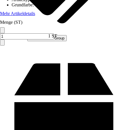
Grundfarbe
:
Grau
Mehr Artikeldetails
Menge (ST)
1 ST
Verkauf durch:
Procommerce Group