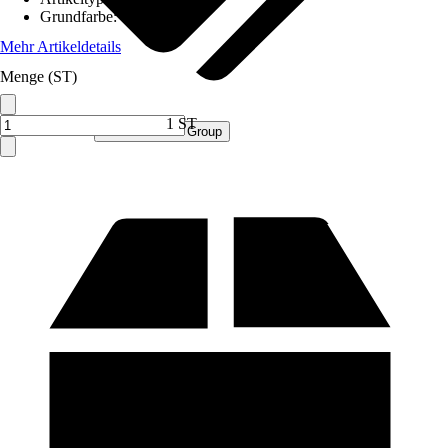
Grundfarbe
:
Grau
Mehr Artikeldetails
Menge (ST)
1 ST
Verkauf durch:
Procommerce Group