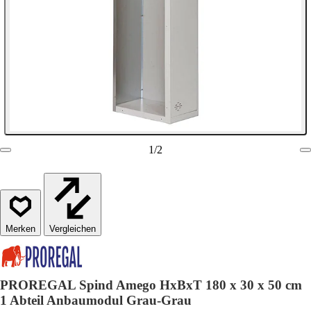
1
/
2
Vergleichen
PROREGAL Spind Amego HxBxT 180 x 30 x 50 cm
1 Abteil Anbaumodul Grau-Grau