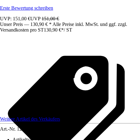
Erste Bewertung schreiben
UVP: 151,00 €
UVP
151,00 €
Unser Preis — 130,90 € * Alle Preise inkl. MwSt. und ggf. zzgl.
Versandkosten pro ST
130,90 €
*
/
ST
Weitere Artikel des Verkäufers
Art.-Nr.
12583253
Artikeltyp
:
Schrank