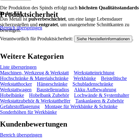
Die Produktion des Spinds erfolgt nach
höchsten Qualitätsstandards
Produktsicherheit
in der EU
.
Das Metall ist
pulverbeschichtet
, um eine lange Lebensdauer
sicherzustellen und
entgratet
, um unangenehme Schnittkanten zu
Bereich überspringen
beseitigen.
Verantwortlich für Produktsicherheit:
.
Siehe Herstellerinformationen
Weitere Kategorien
Liste überspringen
Maschinen, Werkzeug & Werkstatt
Werkstatteinrichtung
Hochschränke & Materialschränke
Werkbänke
Beistelltische
Werkstatthocker
Hängeschränke
Schubladenschränke
Werkstattwagen
Baustellenradios
Akku Aufbewahrung
Hobelbänke
Hobelbank Zubehör
Lochwände & Systemhalter
Werkstattzubehör & Werkstatthelfer
Tankanlagen & Zubehör
Gefahrstofflagerung
Montage für Werkbänke & Schränke
Sonderhöhen für Werkbänke
Kundenbewertungen
Bereich überspringen