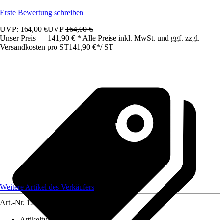
Erste Bewertung schreiben
UVP: 164,00 €
UVP
164,00 €
Unser Preis — 141,90 € * Alle Preise inkl. MwSt. und ggf. zzgl.
Versandkosten pro ST
141,90 €
*
/
ST
Weitere Artikel des Verkäufers
Art.-Nr.
12583449
Artikeltyp
:
Schrank