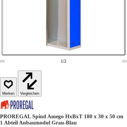
1
/
2
Vergleichen
PROREGAL Spind Amego HxBxT 180 x 30 x 50 cm
1 Abteil Anbaumodul Grau-Blau