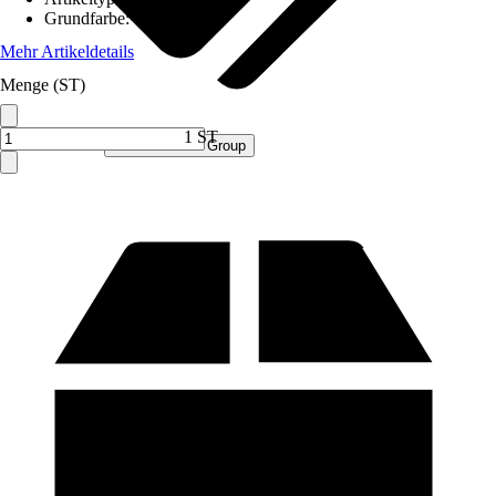
Grundfarbe
:
Grau
Mehr Artikeldetails
Menge (ST)
1 ST
Verkauf durch:
Procommerce Group