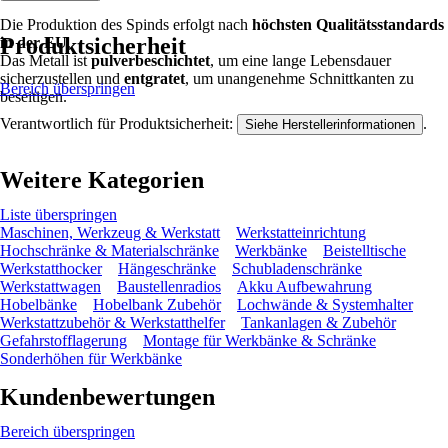
Die Produktion des Spinds erfolgt nach
höchsten Qualitätsstandards
Produktsicherheit
in der EU
.
Das Metall ist
pulverbeschichtet
, um eine lange Lebensdauer
sicherzustellen und
entgratet
, um unangenehme Schnittkanten zu
Bereich überspringen
beseitigen.
Verantwortlich für Produktsicherheit:
.
Siehe Herstellerinformationen
Weitere Kategorien
Liste überspringen
Maschinen, Werkzeug & Werkstatt
Werkstatteinrichtung
Hochschränke & Materialschränke
Werkbänke
Beistelltische
Werkstatthocker
Hängeschränke
Schubladenschränke
Werkstattwagen
Baustellenradios
Akku Aufbewahrung
Hobelbänke
Hobelbank Zubehör
Lochwände & Systemhalter
Werkstattzubehör & Werkstatthelfer
Tankanlagen & Zubehör
Gefahrstofflagerung
Montage für Werkbänke & Schränke
Sonderhöhen für Werkbänke
Kundenbewertungen
Bereich überspringen