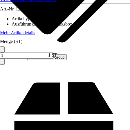
Art.-Nr.
12552218
Artikeltyp
:
Box
Ausführung
:
Aufbewahrungsbox
Mehr Artikeldetails
Menge (ST)
1 ST
Verkauf durch:
Procommerce Group