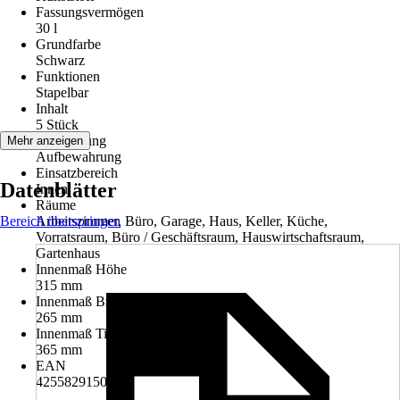
Fassungsvermögen
30 l
Grundfarbe
Schwarz
Funktionen
Stapelbar
Inhalt
5 Stück
Anwendung
Mehr anzeigen
Aufbewahrung
Einsatzbereich
Datenblätter
Innen
Räume
Bereich überspringen
Arbeitszimmer, Büro, Garage, Haus, Keller, Küche,
Vorratsraum, Büro / Geschäftsraum, Hauswirtschaftsraum,
Gartenhaus
Innenmaß Höhe
315 mm
Innenmaß Breite
265 mm
Innenmaß Tiefe
365 mm
EAN
4255829150962