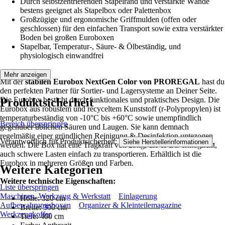
Durch selbstzentrierenden Stapelrand und verstärkte Wände
bestens geeignet als Stapelbox oder Palettenbox
Großzügige und ergonomische Griffmulden (offen oder
geschlossen) für den einfachen Transport sowie extra verstärkter
Boden bei großen Euroboxen
Stapelbar, Temperatur-, Säure- & Ölbeständig, und
physiologisch einwandfrei
Mehr anzeigen
Mit der
stabilen Eurobox NextGen Color von PROREGAL
hast du
den perfekten Partner für Sortier- und Lagersysteme an Deiner Seite.
Die Eurobox besticht durch funktionales und praktisches Design. Die
Produktsicherheit
Eurobox aus robustem und recyceltem Kunststoff (r-Polypropylen) ist
temperaturbeständig von -10°C bis +60°C sowie unempfindlich
Bereich überspringen
gegenüber üblichen Säuren und Laugen. Sie kann demnach
regelmäßig einer gründlichen Reinigung & Desinfektion untezogen
Verantwortlich für Produktsicherheit:
.
Siehe Herstellerinformationen
werden. Die Box hat eine Tragkraft von 25kg, die es Dir ermöglicht,
auch schwere Lasten einfach zu transportieren. Erhältlich ist die
Eurobox in mehreren Größen und Farben.
Weitere Kategorien
Weitere technische Eigenschaften:
Liste überspringen
Maschinen, Werkzeug & Werkstatt
Einlagerung
Höhe: 320 cm
Aufbewahrungsboxen
Organizer & Kleinteilemagazine
Breite: 300 cm
Werkzeugkoffer
Tiefe: 400 cm