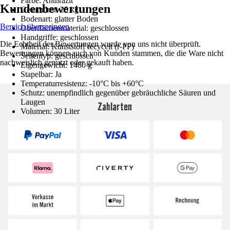
Farbe: Anthrazit
Kundenbewertungen
Gesamtlast: 25 kg
Bodenart: glatter Boden
Bereich überspringen
Oberflächenmaterial: geschlossen
Handgriffe: geschlossen
Die Echtheit der Bewertungen wurde von uns nicht überprüft.
Material: Kunststoff recycelt (r-PP)
Bewertungen können auch von Kunden stammen, die die Ware nicht
Seitentyp: geschlossen
nachweislich genutzt oder gekauft haben.
Eigengewicht: 1480 g
Stapelbar: Ja
Temperaturresistenz: -10°C bis +60°C
Schutz: unempfindlich gegenüber gebräuchliche Säuren und
Laugen
Zahlarten
Volumen: 30 Liter