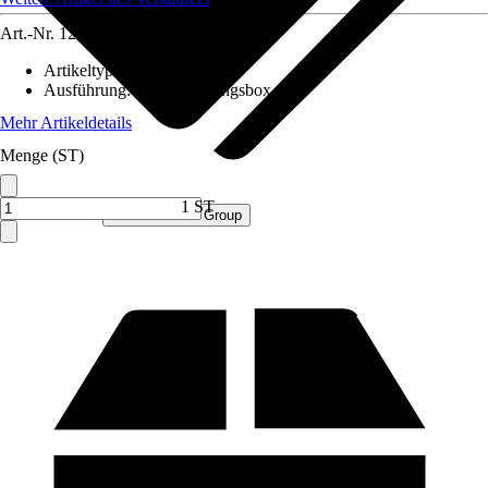
Art.-Nr.
12552221
Artikeltyp
:
Box
Ausführung
:
Aufbewahrungsbox
Mehr Artikeldetails
Menge (ST)
1 ST
Verkauf durch:
Procommerce Group