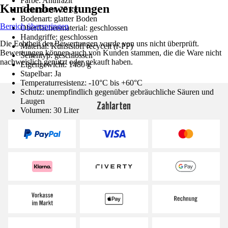
Farbe: Anthrazit
Kundenbewertungen
Gesamtlast: 25 kg
Bodenart: glatter Boden
Bereich überspringen
Oberflächenmaterial: geschlossen
Handgriffe: geschlossen
Die Echtheit der Bewertungen wurde von uns nicht überprüft.
Material: Kunststoff recycelt (r-PP)
Bewertungen können auch von Kunden stammen, die die Ware nicht
Seitentyp: geschlossen
nachweislich genutzt oder gekauft haben.
Eigengewicht: 1480 g
Stapelbar: Ja
Temperaturresistenz: -10°C bis +60°C
Schutz: unempfindlich gegenüber gebräuchliche Säuren und
Laugen
Zahlarten
Volumen: 30 Liter