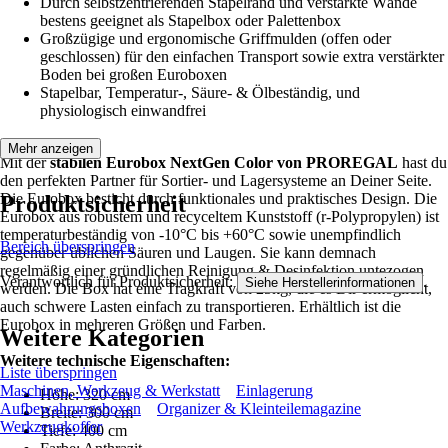
Durch selbstzentrierenden Stapelrand und verstärkte Wände
bestens geeignet als Stapelbox oder Palettenbox
Großzügige und ergonomische Griffmulden (offen oder
geschlossen) für den einfachen Transport sowie extra verstärkter
Boden bei großen Euroboxen
Stapelbar, Temperatur-, Säure- & Ölbeständig, und
physiologisch einwandfrei
Mehr anzeigen
Mit der
stabilen Eurobox NextGen Color von PROREGAL
hast du
den perfekten Partner für Sortier- und Lagersysteme an Deiner Seite.
Die Eurobox besticht durch funktionales und praktisches Design. Die
Produktsicherheit
Eurobox aus robustem und recyceltem Kunststoff (r-Polypropylen) ist
temperaturbeständig von -10°C bis +60°C sowie unempfindlich
Bereich überspringen
gegenüber üblichen Säuren und Laugen. Sie kann demnach
regelmäßig einer gründlichen Reinigung & Desinfektion untezogen
Verantwortlich für Produktsicherheit:
.
Siehe Herstellerinformationen
werden. Die Box hat eine Tragkraft von 25kg, die es Dir ermöglicht,
auch schwere Lasten einfach zu transportieren. Erhältlich ist die
Eurobox in mehreren Größen und Farben.
Weitere Kategorien
Weitere technische Eigenschaften:
Liste überspringen
Maschinen, Werkzeug & Werkstatt
Einlagerung
Höhe: 320 cm
Aufbewahrungsboxen
Organizer & Kleinteilemagazine
Breite: 300 cm
Werkzeugkoffer
Tiefe: 400 cm