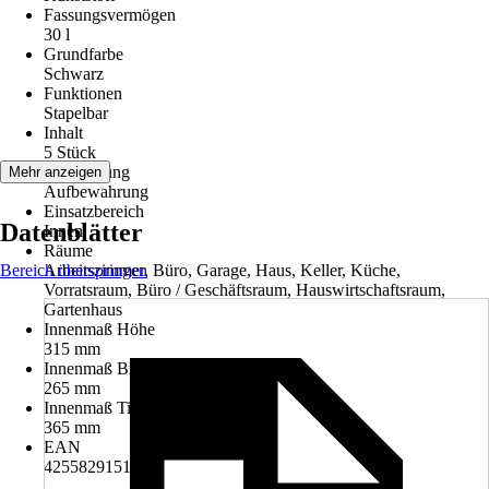
Fassungsvermögen
30 l
Grundfarbe
Schwarz
Funktionen
Stapelbar
Inhalt
5 Stück
Anwendung
Mehr anzeigen
Aufbewahrung
Einsatzbereich
Datenblätter
Innen
Räume
Bereich überspringen
Arbeitszimmer, Büro, Garage, Haus, Keller, Küche,
Vorratsraum, Büro / Geschäftsraum, Hauswirtschaftsraum,
Gartenhaus
Innenmaß Höhe
315 mm
Innenmaß Breite
265 mm
Innenmaß Tiefe
365 mm
EAN
4255829151846