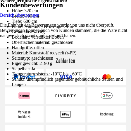
Weitere technische Eigenschaften:
Kundenbewertungen
Höhe: 320 cm
Bereich überspringen
Breite: 400 cm
Tiefe: 600 cm
Die Echtheit der Bewertungen wurde von uns nicht überprüft.
Farbe: Anthrazit, Griffringe Grün
Bewertungen können auch von Kunden stammen, die die Ware nicht
Gesamtlast: 40 kg
nachweislich genutzt oder gekauft haben.
Bodenart: verstärkter Boden
Oberflächenmaterial: geschlossen
Handgriffe: offen
Material: Kunststoff recycelt (r-PP)
Seitentyp: geschlossen
Zahlarten
Eigengewicht: 2190 g
Stapelbar: Ja
Temperaturresistenz: -10°C bis +60°C
Schutz: unempfindlich gegenüber gebräuchliche Säuren und
Laugen