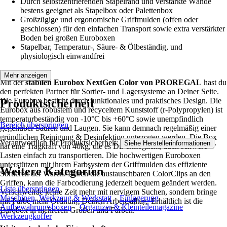
Durch selbstzentrierenden Stapelrand und verstärkte Wände
bestens geeignet als Stapelbox oder Palettenbox
Großzügige und ergonomische Griffmulden (offen oder
geschlossen) für den einfachen Transport sowie extra verstärkter
Boden bei großen Euroboxen
Stapelbar, Temperatur-, Säure- & Ölbeständig, und
physiologisch einwandfrei
Mehr anzeigen
Mit der
stabilen Eurobox NextGen Color von PROREGAL
hast du
den perfekten Partner für Sortier- und Lagersysteme an Deiner Seite.
Die Eurobox besticht durch funktionales und praktisches Design. Die
Produktsicherheit
Eurobox aus robustem und recyceltem Kunststoff (r-Polypropylen) ist
temperaturbeständig von -10°C bis +60°C sowie unempfindlich
Bereich überspringen
gegenüber Säuren und Laugen. Sie kann demnach regelmäßig einer
gründlichen Reinigung & Desinfektion untezogen werden. Die Box
Verantwortlich für Produktsicherheit:
.
Siehe Herstellerinformationen
hat eine Tragkraft von 40kg, die es Dir ermöglicht, auch schwere
Lasten einfach zu transportieren. Die hochwertigen Euroboxen
unterstützen mit ihrem Farbsystem der Griffmulden das effiziente
Weitere Kategorien
Sortieren der Waren. Durch die austauschbaren ColorClips an den
Griffen, kann die Farbcodierung jederzeit bequem geändert werden.
Liste überspringen
Verschwende keine Zeit mehr mit nervigem Suchen, sondern bringe
Maschinen, Werkzeug & Werkstatt
Einlagerung
mit Farbe mehr Ordnung Deinen Arbeitsalltag. Erhältlich ist die
Aufbewahrungsboxen
Organizer & Kleinteilemagazine
Eurobox in mehreren Größen und Farben.
Werkzeugkoffer