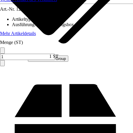
Art.-Nr.
12551673
Artikeltyp
:
Box
Ausführung
:
Aufbewahrungsbox
Mehr Artikeldetails
Menge (ST)
1 ST
Verkauf durch:
Procommerce Group