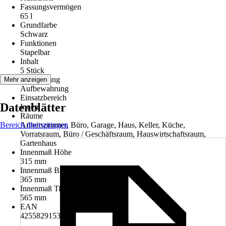
Fassungsvermögen
65 l
Grundfarbe
Schwarz
Funktionen
Stapelbar
Inhalt
5 Stück
Anwendung
Mehr anzeigen
Aufbewahrung
Einsatzbereich
Datenblätter
Innen
Räume
Bereich überspringen
Arbeitszimmer, Büro, Garage, Haus, Keller, Küche,
Vorratsraum, Büro / Geschäftsraum, Hauswirtschaftsraum,
Gartenhaus
Innenmaß Höhe
315 mm
Innenmaß Breite
365 mm
Innenmaß Tiefe
565 mm
EAN
4255829153369