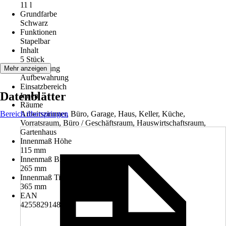
11 l
Grundfarbe
Schwarz
Funktionen
Stapelbar
Inhalt
5 Stück
Anwendung
Mehr anzeigen
Aufbewahrung
Einsatzbereich
Datenblätter
Innen
Räume
Bereich überspringen
Arbeitszimmer, Büro, Garage, Haus, Keller, Küche,
Vorratsraum, Büro / Geschäftsraum, Hauswirtschaftsraum,
Gartenhaus
Innenmaß Höhe
115 mm
Innenmaß Breite
265 mm
Innenmaß Tiefe
365 mm
EAN
4255829148419