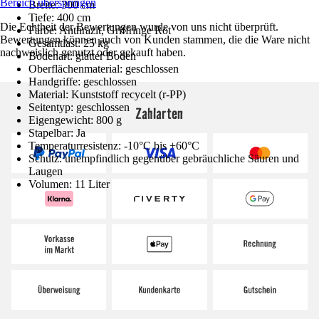
Bereich überspringen
Breite: 300 cm
Tiefe: 400 cm
Die Echtheit der Bewertungen wurde von uns nicht überprüft.
Farbe: Anthrazit, Griffringe Rot
Bewertungen können auch von Kunden stammen, die die Ware nicht
Gesamtlast: 25 kg
nachweislich genutzt oder gekauft haben.
Bodenart: glatter Boden
Oberflächenmaterial: geschlossen
Handgriffe: geschlossen
Material: Kunststoff recycelt (r-PP)
Seitentyp: geschlossen
Zahlarten
Eigengewicht: 800 g
Stapelbar: Ja
Temperaturresistenz: -10°C bis +60°C
Schutz: unempfindlich gegenüber gebräuchliche Säuren und
Laugen
Volumen: 11 Liter