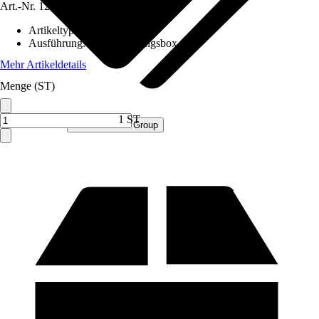
Art.-Nr.
12552004
Artikeltyp
:
Box
Ausführung
:
Aufbewahrungsbox
Mehr Artikeldetails
Menge (ST)
1 ST
Verkauf durch:
Procommerce Group