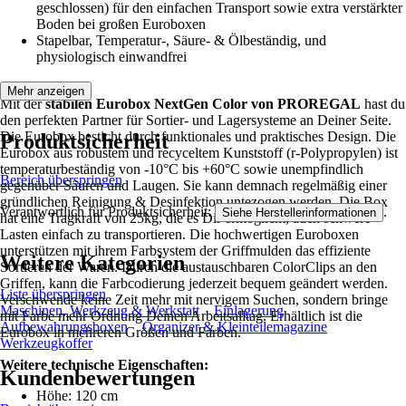
geschlossen) für den einfachen Transport sowie extra verstärkter
Boden bei großen Euroboxen
Stapelbar, Temperatur-, Säure- & Ölbeständig, und
physiologisch einwandfrei
Mehr anzeigen
Mit der
stabilen Eurobox NextGen Color von PROREGAL
hast du
den perfekten Partner für Sortier- und Lagersysteme an Deiner Seite.
Die Eurobox besticht durch funktionales und praktisches Design. Die
Produktsicherheit
Eurobox aus robustem und recyceltem Kunststoff (r-Polypropylen) ist
temperaturbeständig von -10°C bis +60°C sowie unempfindlich
Bereich überspringen
gegenüber Säuren und Laugen. Sie kann demnach regelmäßig einer
gründlichen Reinigung & Desinfektion untezogen werden. Die Box
Verantwortlich für Produktsicherheit:
.
Siehe Herstellerinformationen
hat eine Tragkraft von 25kg, die es Dir ermöglicht, auch schwere
Lasten einfach zu transportieren. Die hochwertigen Euroboxen
unterstützen mit ihrem Farbsystem der Griffmulden das effiziente
Weitere Kategorien
Sortieren der Waren. Durch die austauschbaren ColorClips an den
Griffen, kann die Farbcodierung jederzeit bequem geändert werden.
Liste überspringen
Verschwende keine Zeit mehr mit nervigem Suchen, sondern bringe
Maschinen, Werkzeug & Werkstatt
Einlagerung
mit Farbe mehr Ordnung Deinen Arbeitsalltag. Erhältlich ist die
Aufbewahrungsboxen
Organizer & Kleinteilemagazine
Eurobox in mehreren Größen und Farben.
Werkzeugkoffer
Weitere technische Eigenschaften:
Kundenbewertungen
Höhe: 120 cm