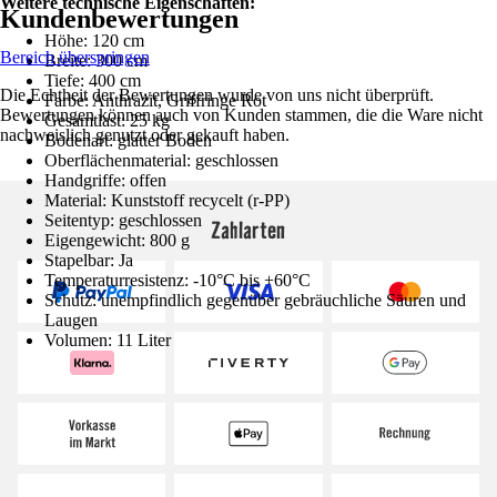
Weitere technische Eigenschaften:
Kundenbewertungen
Höhe: 120 cm
Bereich überspringen
Breite: 300 cm
Tiefe: 400 cm
Die Echtheit der Bewertungen wurde von uns nicht überprüft.
Farbe: Anthrazit, Griffringe Rot
Bewertungen können auch von Kunden stammen, die die Ware nicht
Gesamtlast: 25 kg
nachweislich genutzt oder gekauft haben.
Bodenart: glatter Boden
Oberflächenmaterial: geschlossen
Handgriffe: offen
Material: Kunststoff recycelt (r-PP)
Seitentyp: geschlossen
Zahlarten
Eigengewicht: 800 g
Stapelbar: Ja
Temperaturresistenz: -10°C bis +60°C
Schutz: unempfindlich gegenüber gebräuchliche Säuren und
Laugen
Volumen: 11 Liter