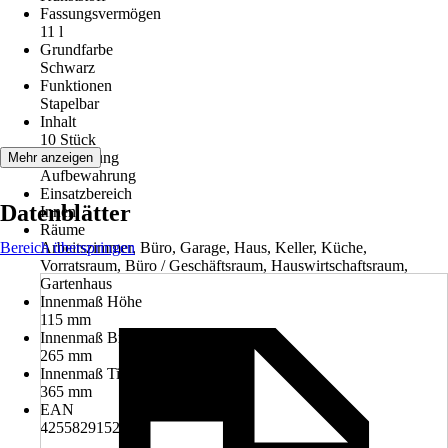
Fassungsvermögen
11 l
Grundfarbe
Schwarz
Funktionen
Stapelbar
Inhalt
10 Stück
Anwendung
Mehr anzeigen
Aufbewahrung
Einsatzbereich
Datenblätter
Innen
Räume
Bereich überspringen
Arbeitszimmer, Büro, Garage, Haus, Keller, Küche,
Vorratsraum, Büro / Geschäftsraum, Hauswirtschaftsraum,
Gartenhaus
Innenmaß Höhe
115 mm
Innenmaß Breite
265 mm
Innenmaß Tiefe
365 mm
EAN
4255829152096