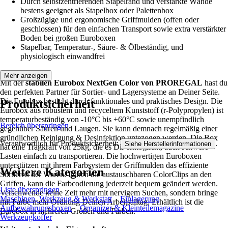
Durch selbstzentrierenden Stapelrand und verstärkte Wände
bestens geeignet als Stapelbox oder Palettenbox
Großzügige und ergonomische Griffmulden (offen oder
geschlossen) für den einfachen Transport sowie extra verstärkter
Boden bei großen Euroboxen
Stapelbar, Temperatur-, Säure- & Ölbeständig, und
physiologisch einwandfrei
Mehr anzeigen
Mit der
stabilen Eurobox NextGen Color von PROREGAL
hast du
den perfekten Partner für Sortier- und Lagersysteme an Deiner Seite.
Die Eurobox besticht durch funktionales und praktisches Design. Die
Produktsicherheit
Eurobox aus robustem und recyceltem Kunststoff (r-Polypropylen) ist
temperaturbeständig von -10°C bis +60°C sowie unempfindlich
Bereich überspringen
gegenüber Säuren und Laugen. Sie kann demnach regelmäßig einer
gründlichen Reinigung & Desinfektion untezogen werden. Die Box
Verantwortlich für Produktsicherheit:
.
Siehe Herstellerinformationen
hat eine Tragkraft von 25kg, die es Dir ermöglicht, auch schwere
Lasten einfach zu transportieren. Die hochwertigen Euroboxen
unterstützen mit ihrem Farbsystem der Griffmulden das effiziente
Weitere Kategorien
Sortieren der Waren. Durch die austauschbaren ColorClips an den
Griffen, kann die Farbcodierung jederzeit bequem geändert werden.
Liste überspringen
Verschwende keine Zeit mehr mit nervigem Suchen, sondern bringe
Maschinen, Werkzeug & Werkstatt
Einlagerung
mit Farbe mehr Ordnung Deinen Arbeitsalltag. Erhältlich ist die
Aufbewahrungsboxen
Organizer & Kleinteilemagazine
Eurobox in mehreren Größen und Farben.
Werkzeugkoffer