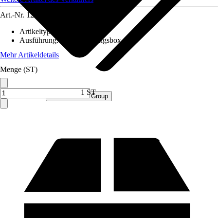
Art.-Nr.
12551773
Artikeltyp
:
Box
Ausführung
:
Aufbewahrungsbox
Mehr Artikeldetails
Menge (ST)
1 ST
Verkauf durch:
Procommerce Group