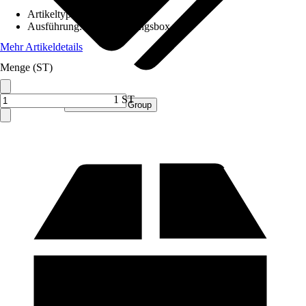
Artikeltyp
:
Box
Ausführung
:
Aufbewahrungsbox
Mehr Artikeldetails
Menge (ST)
1 ST
Verkauf durch:
Procommerce Group