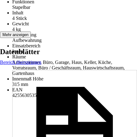
Funktionen
Stapelbar
Inhalt
4 Stück
Gewicht
4 kg
Anwendung
Mehr anzeigen
Aufbewahrung
Einsatzbereich
Datenblätter
Innen
Räume
Bereich überspringen
Arbeitszimmer, Büro, Garage, Haus, Keller, Küche,
Vorratsraum, Büro / Geschäftsraum, Hauswirtschaftsraum,
Gartenhaus
Innenmaß Höhe
315 mm
EAN
4255630535989