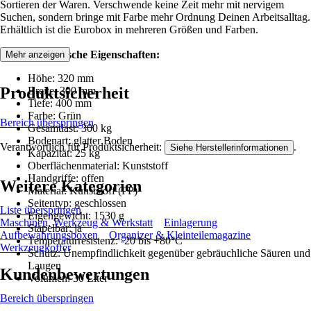
Sortieren der Waren. Verschwende keine Zeit mehr mit nervigem
Suchen, sondern bringe mit Farbe mehr Ordnung Deinen Arbeitsalltag.
Erhältlich ist die Eurobox in mehreren Größen und Farben.
Weitere technische Eigenschaften:
Mehr anzeigen
Höhe: 320 mm
Produktsicherheit
Breite: 300 mm
Tiefe: 400 mm
Farbe: Grün
Bereich überspringen
Gesamtlast: 300 kg
Bodenart: glatter Boden
Verantwortlich für Produktsicherheit:
.
Siehe Herstellerinformationen
Kapazität: 25 kg
Oberflächenmaterial: Kunststoff
Handgriffe: offen
Weitere Kategorien
Material: Kunststoff (PP)
Seitentyp: geschlossen
Liste überspringen
Eigengewicht: 1530 g
Maschinen, Werkzeug & Werkstatt
Einlagerung
Stapelbar: ja
Aufbewahrungsboxen
Organizer & Kleinteilemagazine
Temperaturresistenz: -20 bis +80°C
Werkzeugkoffer
Schutz: Unempfindlichkeit gegenüber gebräuchliche Säuren und
Laugen
Kundenbewertungen
Volumen: 30 Liter
Bereich überspringen