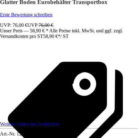
Glatter Boden Eurobehälter Transportbox
Erste Bewertung schreiben
UVP: 76,00 €
UVP
76,00 €
Unser Preis — 58,90 € * Alle Preise inkl. MwSt. und ggf. zzgl.
Versandkosten pro ST
58,90 €
*
/
ST
Weitere Artikel des Verkäufers
Art.-Nr.
12222506