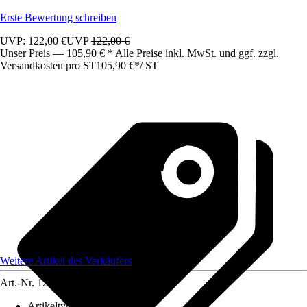
Erste Bewertung schreiben
UVP: 122,00 €
UVP
122,00 €
Unser Preis — 105,90 € * Alle Preise inkl. MwSt. und ggf. zzgl.
Versandkosten pro ST
105,90 €
*
/
ST
Weitere Artikel des Verkäufers
Art.-Nr.
12583321
Artikeltyp
:
Schrank