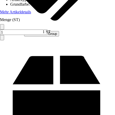
Grundfarbe
:
Gelb
Mehr Artikeldetails
Menge (ST)
1 ST
Verkauf durch:
Procommerce Group