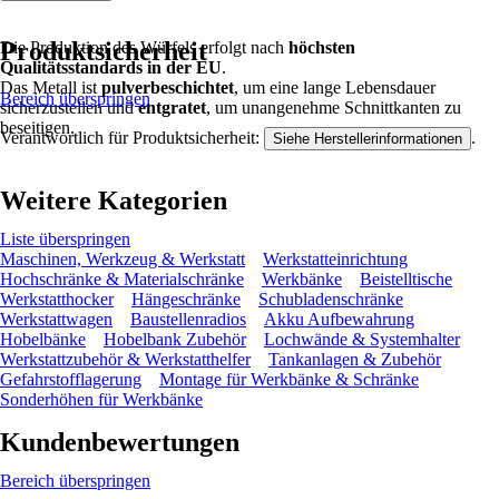
Produktsicherheit
Die Produktion des Würfels erfolgt nach
höchsten
Qualitätsstandards in der EU
.
Das Metall ist
pulverbeschichtet
, um eine lange Lebensdauer
Bereich überspringen
sicherzustellen und
entgratet
, um unangenehme Schnittkanten zu
beseitigen.
Verantwortlich für Produktsicherheit:
.
Siehe Herstellerinformationen
Weitere Kategorien
Liste überspringen
Maschinen, Werkzeug & Werkstatt
Werkstatteinrichtung
Hochschränke & Materialschränke
Werkbänke
Beistelltische
Werkstatthocker
Hängeschränke
Schubladenschränke
Werkstattwagen
Baustellenradios
Akku Aufbewahrung
Hobelbänke
Hobelbank Zubehör
Lochwände & Systemhalter
Werkstattzubehör & Werkstatthelfer
Tankanlagen & Zubehör
Gefahrstofflagerung
Montage für Werkbänke & Schränke
Sonderhöhen für Werkbänke
Kundenbewertungen
Bereich überspringen