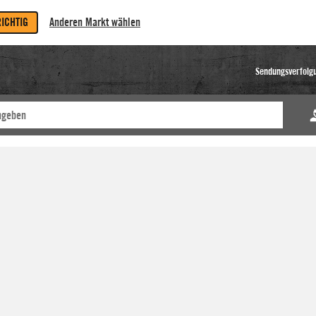
RICHTIG
Anderen Markt wählen
Sendungsverfolg