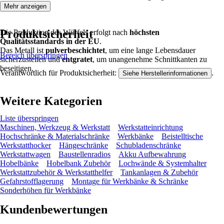
Mehr anzeigen
Produktsicherheit
Die Produktion des Würfels erfolgt nach
höchsten
Qualitätsstandards in der EU
.
Das Metall ist
pulverbeschichtet
, um eine lange Lebensdauer
Bereich überspringen
sicherzustellen und
entgratet
, um unangenehme Schnittkanten zu
beseitigen.
Verantwortlich für Produktsicherheit:
.
Siehe Herstellerinformationen
Weitere Kategorien
Liste überspringen
Maschinen, Werkzeug & Werkstatt
Werkstatteinrichtung
Hochschränke & Materialschränke
Werkbänke
Beistelltische
Werkstatthocker
Hängeschränke
Schubladenschränke
Werkstattwagen
Baustellenradios
Akku Aufbewahrung
Hobelbänke
Hobelbank Zubehör
Lochwände & Systemhalter
Werkstattzubehör & Werkstatthelfer
Tankanlagen & Zubehör
Gefahrstofflagerung
Montage für Werkbänke & Schränke
Sonderhöhen für Werkbänke
Kundenbewertungen