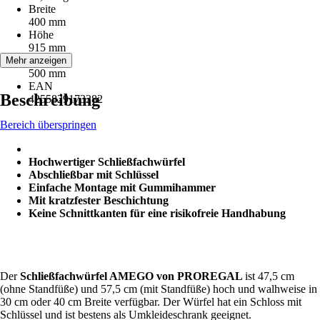
Breite
400 mm
Höhe
915 mm
Tiefe
Mehr anzeigen
500 mm
EAN
Beschreibung
4255829173282
Bereich überspringen
Hochwertiger Schließfachwürfel
Abschließbar mit Schlüssel
Einfache Montage mit Gummihammer
Mit kratzfester Beschichtung
Keine Schnittkanten für eine risikofreie Handhabung
Der
Schließfachwürfel AMEGO von PROREGAL
ist 47,5 cm
(ohne Standfüße) und 57,5 cm (mit Standfüße) hoch und walhweise in
30 cm oder 40 cm Breite verfügbar. Der Würfel hat ein Schloss mit
Schlüssel und ist bestens als Umkleideschrank geeignet.