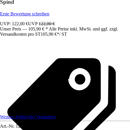
Spind
Erste Bewertung schreiben
UVP: 122,00 €
UVP
122,00 €
Unser Preis — 105,90 € * Alle Preise inkl. MwSt. und ggf. zzgl.
Versandkosten pro ST
105,90 €
*
/
ST
Weitere Artikel des Verkäufers
Art.-Nr.
12583434