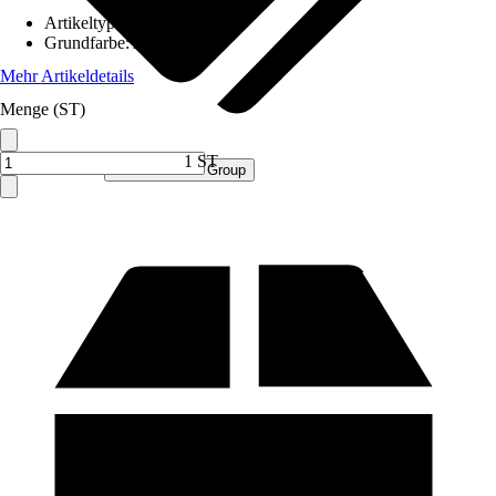
Artikeltyp
:
Schrank
Grundfarbe
:
Anthrazit
Mehr Artikeldetails
Menge (ST)
1 ST
Verkauf durch:
Procommerce Group