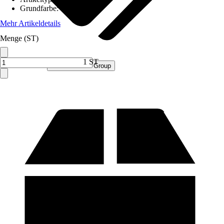
Grundfarbe
:
Grau
Mehr Artikeldetails
Menge (ST)
1 ST
Verkauf durch:
Procommerce Group