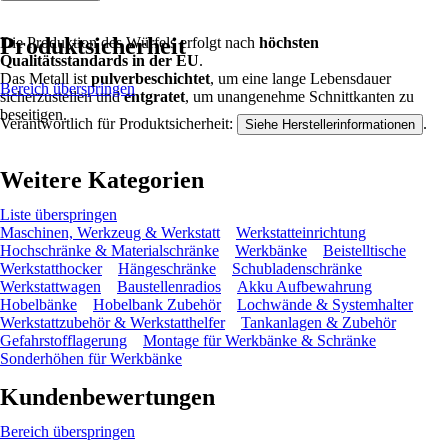
Produktsicherheit
Die Produktion des Würfels erfolgt nach
höchsten
Qualitätsstandards in der EU
.
Das Metall ist
pulverbeschichtet
, um eine lange Lebensdauer
Bereich überspringen
sicherzustellen und
entgratet
, um unangenehme Schnittkanten zu
beseitigen.
Verantwortlich für Produktsicherheit:
.
Siehe Herstellerinformationen
Weitere Kategorien
Liste überspringen
Maschinen, Werkzeug & Werkstatt
Werkstatteinrichtung
Hochschränke & Materialschränke
Werkbänke
Beistelltische
Werkstatthocker
Hängeschränke
Schubladenschränke
Werkstattwagen
Baustellenradios
Akku Aufbewahrung
Hobelbänke
Hobelbank Zubehör
Lochwände & Systemhalter
Werkstattzubehör & Werkstatthelfer
Tankanlagen & Zubehör
Gefahrstofflagerung
Montage für Werkbänke & Schränke
Sonderhöhen für Werkbänke
Kundenbewertungen
Bereich überspringen