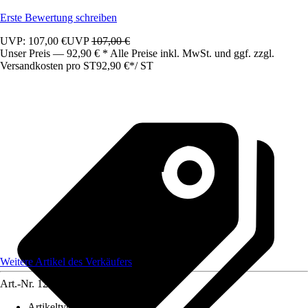
Erste Bewertung schreiben
UVP: 107,00 €
UVP
107,00 €
Unser Preis — 92,90 € * Alle Preise inkl. MwSt. und ggf. zzgl.
Versandkosten pro ST
92,90 €
*
/
ST
Weitere Artikel des Verkäufers
Art.-Nr.
12583477
Artikeltyp
:
Schrank