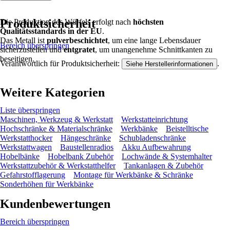
Produktsicherheit
Die Produktion des Würfels erfolgt nach
höchsten
Qualitätsstandards in der EU
.
Das Metall ist
pulverbeschichtet
, um eine lange Lebensdauer
Bereich überspringen
sicherzustellen und
entgratet
, um unangenehme Schnittkanten zu
beseitigen.
Verantwortlich für Produktsicherheit:
.
Siehe Herstellerinformationen
Weitere Kategorien
Liste überspringen
Maschinen, Werkzeug & Werkstatt
Werkstatteinrichtung
Hochschränke & Materialschränke
Werkbänke
Beistelltische
Werkstatthocker
Hängeschränke
Schubladenschränke
Werkstattwagen
Baustellenradios
Akku Aufbewahrung
Hobelbänke
Hobelbank Zubehör
Lochwände & Systemhalter
Werkstattzubehör & Werkstatthelfer
Tankanlagen & Zubehör
Gefahrstofflagerung
Montage für Werkbänke & Schränke
Sonderhöhen für Werkbänke
Kundenbewertungen
Bereich überspringen