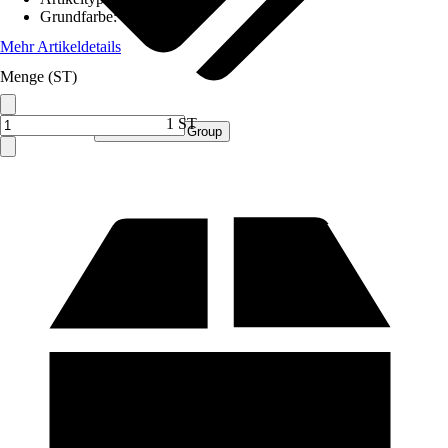
Grundfarbe
:
Grau
Mehr Artikeldetails
Menge (ST)
1 ST
Verkauf durch:
Procommerce Group