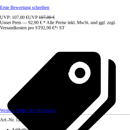
Erste Bewertung schreiben
UVP: 107,00 €
UVP
107,00 €
Unser Preis — 92,90 € * Alle Preise inkl. MwSt. und ggf. zzgl.
Versandkosten pro ST
92,90 €
*
/
ST
Weitere Artikel des Verkäufers
Art.-Nr.
12583623
Artikeltyp
:
Schrank