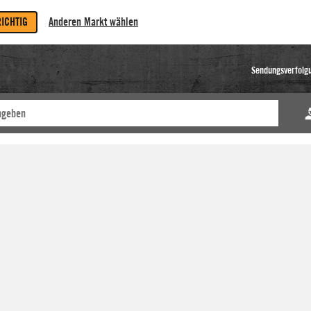
RICHTIG
Anderen Markt wählen
Sendungsverfolg