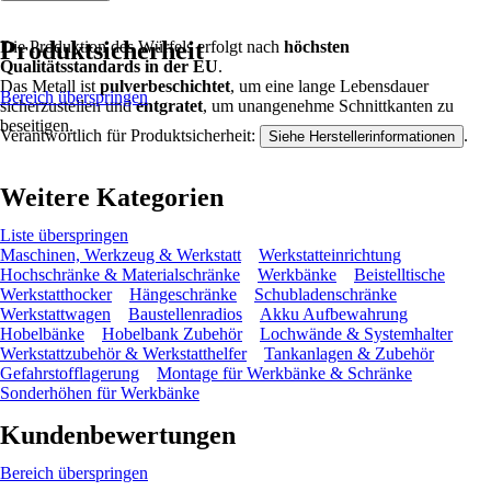
Produktsicherheit
Die Produktion des Würfels erfolgt nach
höchsten
Qualitätsstandards in der EU
.
Das Metall ist
pulverbeschichtet
, um eine lange Lebensdauer
Bereich überspringen
sicherzustellen und
entgratet
, um unangenehme Schnittkanten zu
beseitigen.
Verantwortlich für Produktsicherheit:
.
Siehe Herstellerinformationen
Weitere Kategorien
Liste überspringen
Maschinen, Werkzeug & Werkstatt
Werkstatteinrichtung
Hochschränke & Materialschränke
Werkbänke
Beistelltische
Werkstatthocker
Hängeschränke
Schubladenschränke
Werkstattwagen
Baustellenradios
Akku Aufbewahrung
Hobelbänke
Hobelbank Zubehör
Lochwände & Systemhalter
Werkstattzubehör & Werkstatthelfer
Tankanlagen & Zubehör
Gefahrstofflagerung
Montage für Werkbänke & Schränke
Sonderhöhen für Werkbänke
Kundenbewertungen
Bereich überspringen