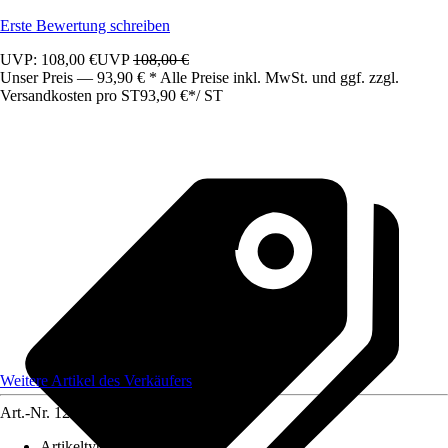
Erste Bewertung schreiben
UVP: 108,00 €
UVP
108,00 €
Unser Preis — 93,90 € * Alle Preise inkl. MwSt. und ggf. zzgl.
Versandkosten pro ST
93,90 €
*
/
ST
Weitere Artikel des Verkäufers
Art.-Nr.
12583420
Artikeltyp
:
Schrank