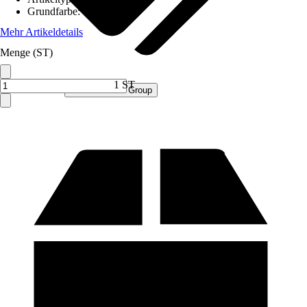
Grundfarbe
:
Gelb
Mehr Artikeldetails
Menge (ST)
1 ST
Verkauf durch:
Procommerce Group