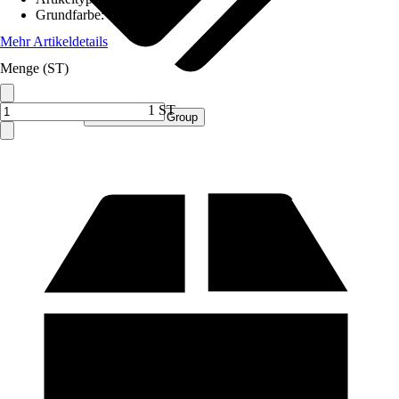
Grundfarbe
:
Weiß
Mehr Artikeldetails
Menge (ST)
1 ST
Verkauf durch:
Procommerce Group