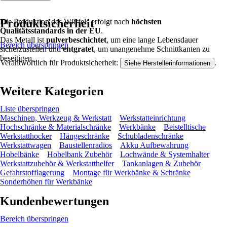
Produktsicherheit
Die Produktion des Würfels erfolgt nach
höchsten
Qualitätsstandards in der EU
.
Das Metall ist
pulverbeschichtet
, um eine lange Lebensdauer
Bereich überspringen
sicherzustellen und
entgratet
, um unangenehme Schnittkanten zu
beseitigen.
Verantwortlich für Produktsicherheit:
.
Siehe Herstellerinformationen
Weitere Kategorien
Liste überspringen
Maschinen, Werkzeug & Werkstatt
Werkstatteinrichtung
Hochschränke & Materialschränke
Werkbänke
Beistelltische
Werkstatthocker
Hängeschränke
Schubladenschränke
Werkstattwagen
Baustellenradios
Akku Aufbewahrung
Hobelbänke
Hobelbank Zubehör
Lochwände & Systemhalter
Werkstattzubehör & Werkstatthelfer
Tankanlagen & Zubehör
Gefahrstofflagerung
Montage für Werkbänke & Schränke
Sonderhöhen für Werkbänke
Kundenbewertungen
Bereich überspringen