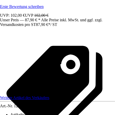
Erste Bewertung schreiben
UVP: 102,00 €
UVP
102,00 €
Unser Preis — 87,90 € * Alle Preise inkl. MwSt. und ggf. zzgl.
Versandkosten pro ST
87,90 €
*
/
ST
Weitere Artikel des Verkäufers
Art.-Nr.
12583405
Artikeltyp
:
Schrank