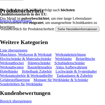
Produktsicherheit
Die Produktion des Würfels erfolgt nach
höchsten
Qualitätsstandards in der EU
.
Das Metall ist
pulverbeschichtet
, um eine lange Lebensdauer
Bereich überspringen
sicherzustellen und
entgratet
, um unangenehme Schnittkanten zu
beseitigen.
Verantwortlich für Produktsicherheit:
.
Siehe Herstellerinformationen
Weitere Kategorien
Liste überspringen
Maschinen, Werkzeug & Werkstatt
Werkstatteinrichtung
Hochschränke & Materialschränke
Werkbänke
Beistelltische
Werkstatthocker
Hängeschränke
Schubladenschränke
Werkstattwagen
Baustellenradios
Akku Aufbewahrung
Hobelbänke
Hobelbank Zubehör
Lochwände & Systemhalter
Werkstattzubehör & Werkstatthelfer
Tankanlagen & Zubehör
Gefahrstofflagerung
Montage für Werkbänke & Schränke
Sonderhöhen für Werkbänke
Kundenbewertungen
Bereich überspringen