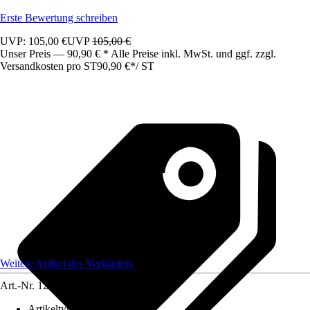
Erste Bewertung schreiben
UVP: 105,00 €
UVP
105,00 €
Unser Preis — 90,90 € * Alle Preise inkl. MwSt. und ggf. zzgl.
Versandkosten pro ST
90,90 €
*
/
ST
Weitere Artikel des Verkäufers
Art.-Nr.
12583547
Artikeltyp
:
Schrank