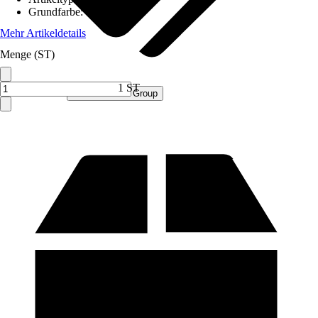
Grundfarbe
:
Gelb
Mehr Artikeldetails
Menge (ST)
1 ST
Verkauf durch:
Procommerce Group