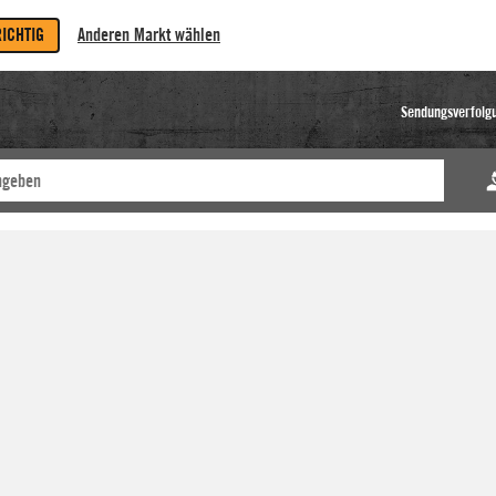
RICHTIG
Anderen Markt wählen
Sendungsverfolg