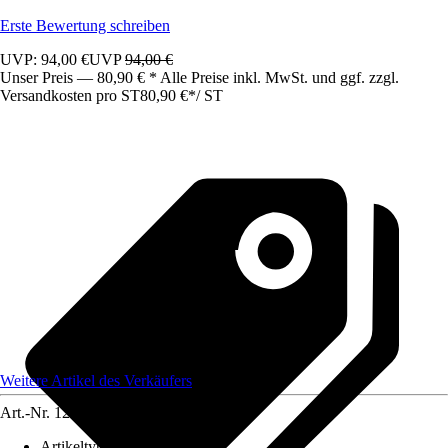
Erste Bewertung schreiben
UVP: 94,00 €
UVP
94,00 €
Unser Preis — 80,90 € * Alle Preise inkl. MwSt. und ggf. zzgl.
Versandkosten pro ST
80,90 €
*
/
ST
Weitere Artikel des Verkäufers
Art.-Nr.
12583262
Artikeltyp
:
Schrank