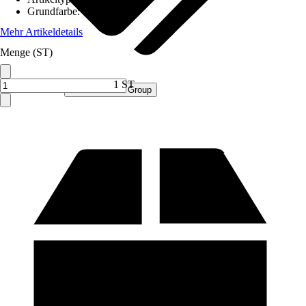
Grundfarbe
:
Grau
Mehr Artikeldetails
Menge (ST)
1 ST
Verkauf durch:
Procommerce Group