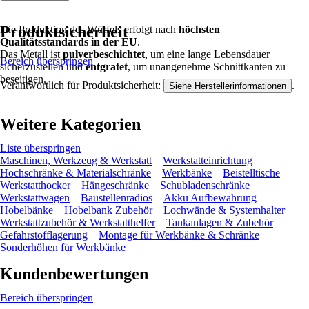
Produktsicherheit
Die Produktion des Würfels erfolgt nach
höchsten
Qualitätsstandards in der EU
.
Das Metall ist
pulverbeschichtet
, um eine lange Lebensdauer
Bereich überspringen
sicherzustellen und
entgratet
, um unangenehme Schnittkanten zu
beseitigen.
Verantwortlich für Produktsicherheit:
.
Siehe Herstellerinformationen
Weitere Kategorien
Liste überspringen
Maschinen, Werkzeug & Werkstatt
Werkstatteinrichtung
Hochschränke & Materialschränke
Werkbänke
Beistelltische
Werkstatthocker
Hängeschränke
Schubladenschränke
Werkstattwagen
Baustellenradios
Akku Aufbewahrung
Hobelbänke
Hobelbank Zubehör
Lochwände & Systemhalter
Werkstattzubehör & Werkstatthelfer
Tankanlagen & Zubehör
Gefahrstofflagerung
Montage für Werkbänke & Schränke
Sonderhöhen für Werkbänke
Kundenbewertungen
Bereich überspringen