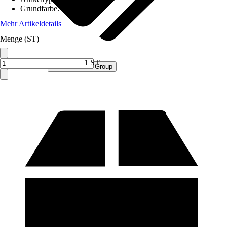
Grundfarbe
:
Grau
Mehr Artikeldetails
Menge (ST)
1 ST
Verkauf durch:
Procommerce Group