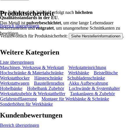
Produktsicherheit
Die Produktion des Würfels erfolgt nach
höchsten
Qualitätsstandards in der EU
.
Das Metall ist
pulverbeschichtet
, um eine lange Lebensdauer
Bereich überspringen
sicherzustellen und
entgratet
, um unangenehme Schnittkanten zu
beseitigen.
Verantwortlich für Produktsicherheit:
.
Siehe Herstellerinformationen
Weitere Kategorien
Liste überspringen
Maschinen, Werkzeug & Werkstatt
Werkstatteinrichtung
Hochschränke & Materialschränke
Werkbänke
Beistelltische
Werkstatthocker
Hängeschränke
Schubladenschränke
Werkstattwagen
Baustellenradios
Akku Aufbewahrung
Hobelbänke
Hobelbank Zubehör
Lochwände & Systemhalter
Werkstattzubehör & Werkstatthelfer
Tankanlagen & Zubehör
Gefahrstofflagerung
Montage für Werkbänke & Schränke
Sonderhöhen für Werkbänke
Kundenbewertungen
Bereich überspringen