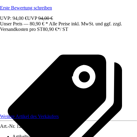
Erste Bewertung schreiben
UVP: 94,00 €
UVP
94,00 €
Unser Preis — 80,90 € * Alle Preise inkl. MwSt. und ggf. zzgl.
Versandkosten pro ST
80,90 €
*
/
ST
Weitere Artikel des Verkäufers
Art.-Nr.
12583643
Artikeltyp
:
Schrank