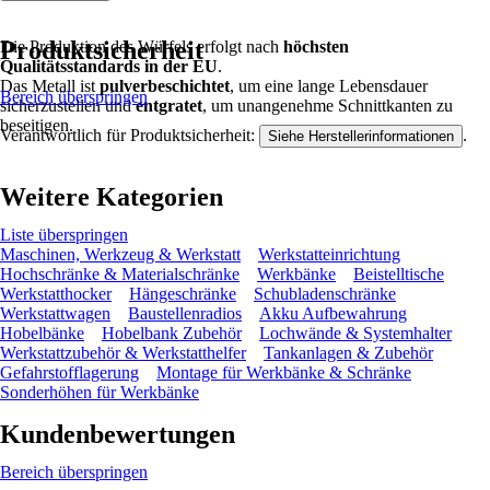
Produktsicherheit
Die Produktion des Würfels erfolgt nach
höchsten
Qualitätsstandards in der EU
.
Das Metall ist
pulverbeschichtet
, um eine lange Lebensdauer
Bereich überspringen
sicherzustellen und
entgratet
, um unangenehme Schnittkanten zu
beseitigen.
Verantwortlich für Produktsicherheit:
.
Siehe Herstellerinformationen
Weitere Kategorien
Liste überspringen
Maschinen, Werkzeug & Werkstatt
Werkstatteinrichtung
Hochschränke & Materialschränke
Werkbänke
Beistelltische
Werkstatthocker
Hängeschränke
Schubladenschränke
Werkstattwagen
Baustellenradios
Akku Aufbewahrung
Hobelbänke
Hobelbank Zubehör
Lochwände & Systemhalter
Werkstattzubehör & Werkstatthelfer
Tankanlagen & Zubehör
Gefahrstofflagerung
Montage für Werkbänke & Schränke
Sonderhöhen für Werkbänke
Kundenbewertungen
Bereich überspringen