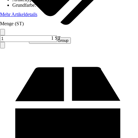
Grundfarbe
:
Weiß
Mehr Artikeldetails
Menge (ST)
1 ST
Verkauf durch:
Procommerce Group