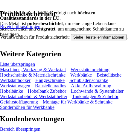
Produktsicherheit
Die Produktion des Würfels erfolgt nach
höchsten
Qualitätsstandards in der EU
.
Das Metall ist
pulverbeschichtet
, um eine lange Lebensdauer
Bereich überspringen
sicherzustellen und
entgratet
, um unangenehme Schnittkanten zu
beseitigen.
Verantwortlich für Produktsicherheit:
.
Siehe Herstellerinformationen
Weitere Kategorien
Liste überspringen
Maschinen, Werkzeug & Werkstatt
Werkstatteinrichtung
Hochschränke & Materialschränke
Werkbänke
Beistelltische
Werkstatthocker
Hängeschränke
Schubladenschränke
Werkstattwagen
Baustellenradios
Akku Aufbewahrung
Hobelbänke
Hobelbank Zubehör
Lochwände & Systemhalter
Werkstattzubehör & Werkstatthelfer
Tankanlagen & Zubehör
Gefahrstofflagerung
Montage für Werkbänke & Schränke
Sonderhöhen für Werkbänke
Kundenbewertungen
Bereich überspringen