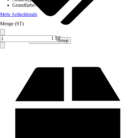
Grundfarbe
:
Weiß
Mehr Artikeldetails
Menge (ST)
1 ST
Verkauf durch:
Procommerce Group