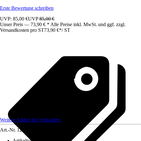
Erste Bewertung schreiben
UVP: 85,00 €
UVP
85,00 €
Unser Preis — 73,90 € * Alle Preise inkl. MwSt. und ggf. zzgl.
Versandkosten pro ST
73,90 €
*
/
ST
Weitere Artikel des Verkäufers
Art.-Nr.
12583350
Artikeltyp
:
Schrank