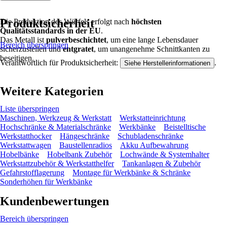
Produktsicherheit
Die Produktion des Würfels erfolgt nach
höchsten
Qualitätsstandards in der EU
.
Das Metall ist
pulverbeschichtet
, um eine lange Lebensdauer
Bereich überspringen
sicherzustellen und
entgratet
, um unangenehme Schnittkanten zu
beseitigen.
Verantwortlich für Produktsicherheit:
.
Siehe Herstellerinformationen
Weitere Kategorien
Liste überspringen
Maschinen, Werkzeug & Werkstatt
Werkstatteinrichtung
Hochschränke & Materialschränke
Werkbänke
Beistelltische
Werkstatthocker
Hängeschränke
Schubladenschränke
Werkstattwagen
Baustellenradios
Akku Aufbewahrung
Hobelbänke
Hobelbank Zubehör
Lochwände & Systemhalter
Werkstattzubehör & Werkstatthelfer
Tankanlagen & Zubehör
Gefahrstofflagerung
Montage für Werkbänke & Schränke
Sonderhöhen für Werkbänke
Kundenbewertungen
Bereich überspringen