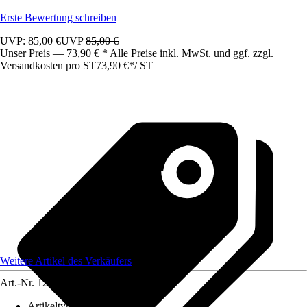
Erste Bewertung schreiben
UVP: 85,00 €
UVP
85,00 €
Unser Preis — 73,90 € * Alle Preise inkl. MwSt. und ggf. zzgl.
Versandkosten pro ST
73,90 €
*
/
ST
Weitere Artikel des Verkäufers
Art.-Nr.
12583614
Artikeltyp
:
Schrank