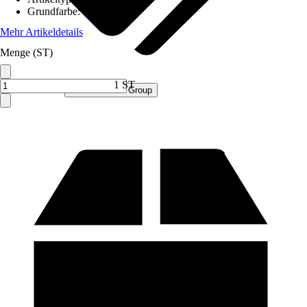
Grundfarbe
:
Grau
Mehr Artikeldetails
Menge (ST)
1 ST
Verkauf durch:
Procommerce Group